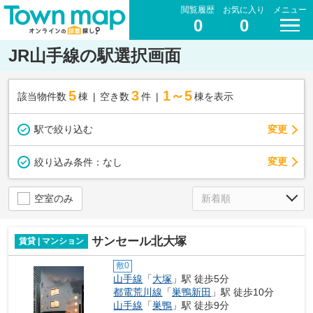
閲覧履歴
お気に入り
メニュー
0
0
JR山手線の駅選択画面
5
3
1～5
該当物件数
棟
空き数
件
棟を表示
駅で絞り込む
変更
変更
絞り込み条件：
なし
空室のみ
サンセール北大塚
賃貸 | マンション
敷0
山手線
「
大塚
」駅 徒歩5分
都電荒川線
「
巣鴨新田
」駅 徒歩10分
山手線
「
巣鴨
」駅 徒歩9分