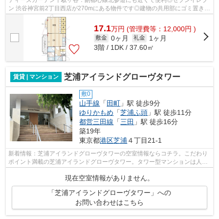
ティーズガーデン千駄ヶ谷：副都心線北参道にも近くて便利◎セブンイレブ
ン 渋谷神宮前2丁目西店が270mにある物件です◎建物の共用部にゴミ置き場
があるので、外部の人にゴミを見られる...
17.1
万
円
(管理費等：12,000円 )
0ヶ月
1ヶ月
敷金
礼金
3階 / 1DK / 37.60㎡
芝浦アイランドグローヴタワー
賃貸 | マンション
敷0
山手線
「
田町
」駅 徒歩9分
ゆりかもめ
「
芝浦ふ頭
」駅 徒歩11分
都営三田線
「
三田
」駅 徒歩16分
築19年
東京都
港区
芝浦
４丁目21-1
新着情報：芝浦アイランドグローヴタワーの空室情報ならコチラ。こだわり
ポイント満載の芝浦アイランドグローヴタワー。タワー型マンションは人目
を感じないので開放感があります。物...
現在空室情報がありません。
「芝浦アイランドグローヴタワー」への
お問い合わせはこちら