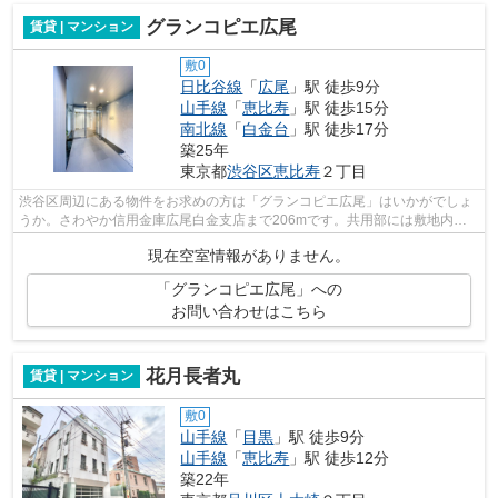
グランコピエ広尾
賃貸 | マンション
敷0
日比谷線
「
広尾
」駅 徒歩9分
山手線
「
恵比寿
」駅 徒歩15分
南北線
「
白金台
」駅 徒歩17分
築25年
東京都
渋谷区
恵比寿
２丁目
渋谷区周辺にある物件をお求めの方は「グランコピエ広尾」はいかがでしょ
うか。さわやか信用金庫広尾白金支店まで206mです。共用部には敷地内ご
み置き場・エレベータなどが揃っており...
現在空室情報がありません。
「グランコピエ広尾」への
お問い合わせはこちら
花月長者丸
賃貸 | マンション
敷0
山手線
「
目黒
」駅 徒歩9分
山手線
「
恵比寿
」駅 徒歩12分
築22年