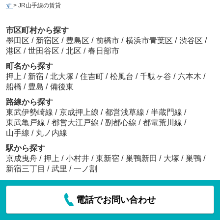
す
>
JR山手線の賃貸
市区町村から探す
墨田区
/
新宿区
/
豊島区
/
前橋市
/
横浜市青葉区
/
渋谷区
/
港区
/
世田谷区
/
北区
/
春日部市
町名から探す
押上
/
新宿
/
北大塚
/
住吉町
/
松風台
/
千駄ヶ谷
/
六本木
/
船橋
/
豊島
/
備後東
路線から探す
東武伊勢崎線
/
京成押上線
/
都営浅草線
/
半蔵門線
/
東武亀戸線
/
都営大江戸線
/
副都心線
/
都電荒川線
/
山手線
/
丸ノ内線
駅から探す
京成曳舟
/
押上
/
小村井
/
東新宿
/
巣鴨新田
/
大塚
/
巣鴨
/
新宿三丁目
/
武里
/
一ノ割
電話でお問い合わせ