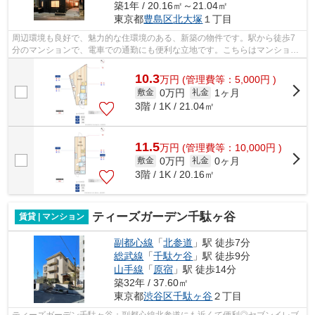
築1年 / 20.16㎡～21.04㎡
東京都
豊島区
北大塚
１丁目
周辺環境も良好で、魅力的な住環境のある、新築の物件です。駅から徒歩7
分のマンションで、電車での通勤にも便利な立地です。こちらはマンション
タイプになります。お客様のご希望の条...
10.3
万
円
(管理費等：5,000円 )
0万円
1ヶ月
敷金
礼金
3階 / 1K / 21.04㎡
11.5
万
円
(管理費等：10,000円 )
0万円
0ヶ月
敷金
礼金
3階 / 1K / 20.16㎡
ティーズガーデン千駄ヶ谷
賃貸 | マンション
副都心線
「
北参道
」駅 徒歩7分
総武線
「
千駄ケ谷
」駅 徒歩9分
山手線
「
原宿
」駅 徒歩14分
築32年 / 37.60㎡
東京都
渋谷区
千駄ヶ谷
２丁目