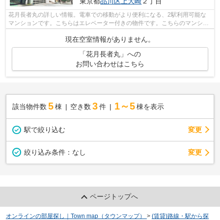
東京都
品川区
上大崎
２丁目
花月長者丸の詳しい情報。電車での移動がより便利になる、2駅利用可能な
マンションです。こちらはエレベーター付きの物件です。こちらのマンショ
ンには機械式駐車場があります。品川区...
現在空室情報がありません。
「花月長者丸」への
お問い合わせはこちら
5
3
1～5
該当物件数
棟
空き数
件
棟を表示
駅で絞り込む
変更
変更
絞り込み条件：
なし
ページトップへ
オンラインの部屋探し｜Town map（タウンマップ）
>
(賃貸)路線・駅から探