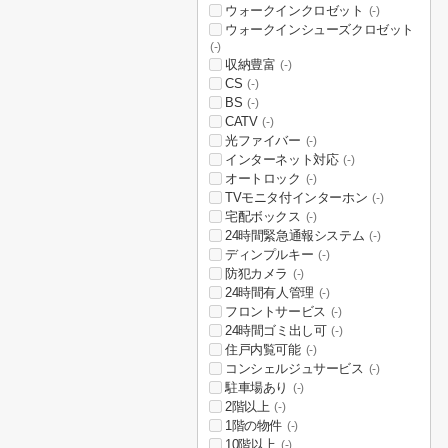
ウォークインクロゼット
(-)
ウォークインシューズクロゼット
(-)
収納豊富
(-)
CS
(-)
BS
(-)
CATV
(-)
光ファイバー
(-)
インターネット対応
(-)
オートロック
(-)
TVモニタ付インターホン
(-)
宅配ボックス
(-)
24時間緊急通報システム
(-)
ディンプルキー
(-)
防犯カメラ
(-)
24時間有人管理
(-)
フロントサービス
(-)
24時間ゴミ出し可
(-)
住戸内覧可能
(-)
コンシェルジュサービス
(-)
駐車場あり
(-)
2階以上
(-)
1階の物件
(-)
10階以上
(-)