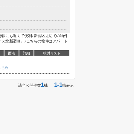
野駅にも近くて便利♪新宿区近辺での物件
イス北新宿Ⅲ」♪こちらの物件はアパート
面積
詳細
検討リスト
こちら
1
1-1
該当公開件数
棟
棟表示