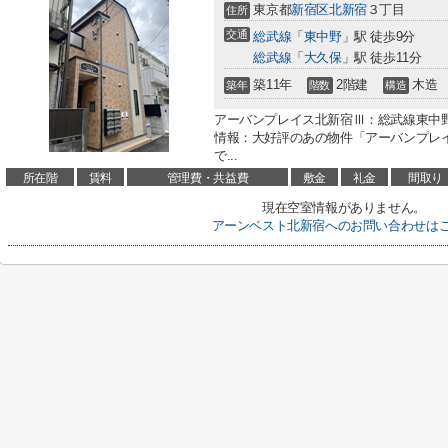
東京都
新宿区
北新宿
３丁目
住所
交通
総武線
「
東中野
」駅 徒歩9分
総武線
「
大久保
」駅 徒歩11分
築11年
2階建
木造
築年
階数
構造
アーバンプレイス北新宿Ⅲ：総武線東中
情報：大好評のあの物件「アーバンプレ
で...
所在階
賃料
管理費・共益費
敷金
礼金
間取り
現在空室情報がありません。
アーンベスト北新宿へのお問い合わせは