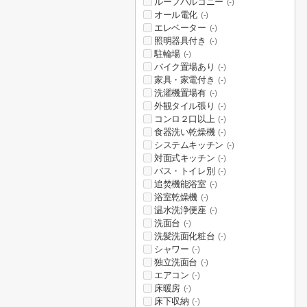
ルーフバルコニー
(-)
オール電化
(-)
エレベーター
(-)
照明器具付き
(-)
駐輪場
(-)
バイク置場あり
(-)
家具・家電付き
(-)
洗濯機置場有
(-)
外観タイル張り
(-)
コンロ２口以上
(-)
食器洗い乾燥機
(-)
システムキッチン
(-)
対面式キッチン
(-)
バス・トイレ別
(-)
追焚機能浴室
(-)
浴室乾燥機
(-)
温水洗浄便座
(-)
洗面台
(-)
洗髪洗面化粧台
(-)
シャワー
(-)
独立洗面台
(-)
エアコン
(-)
床暖房
(-)
床下収納
(-)