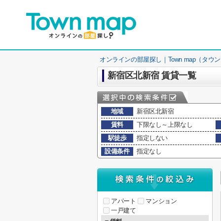
オンラインの部屋探し｜Town map（タウ
新宿区北新宿 賃貸一覧
地域
新宿区北新宿
賃料
下限なし～上限なし
駅徒歩
指定しない
設備条件
指定なし
アパート
マンション
一戸建て