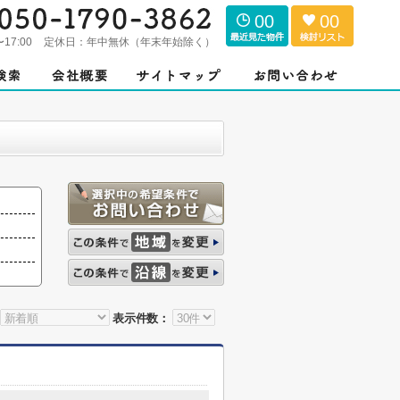
00
00
〜17:00
定休日：
年中無休（年末年始除く）
表示件数：