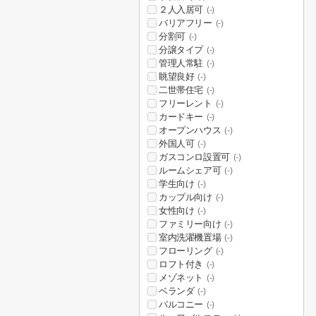
２人入居可
(-)
バリアフリー
(-)
分割可
(-)
分譲タイプ
(-)
管理人常駐
(-)
眺望良好
(-)
二世帯住宅
(-)
フリーレント
(-)
カードキー
(-)
オープンハウス
(-)
外国人可
(-)
ガスコンロ設置可
(-)
ルームシェア可
(-)
学生向け
(-)
カップル向け
(-)
女性向け
(-)
ファミリー向け
(-)
室内洗濯機置場
(-)
フローリング
(-)
ロフト付き
(-)
メゾネット
(-)
ベランダ
(-)
バルコニー
(-)