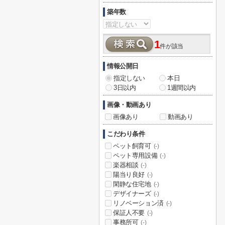
築年数
1
件が該当
情報公開日
指定しない
本日
3日以内
1週間以内
画像・動画あり
画像あり
動画あり
こだわり条件
ペット飼育可
(-)
ペット専用設備
(-)
楽器相談
(-)
陽当り良好
(-)
閑静な住宅地
(-)
デザイナーズ
(-)
リノベーション済
(-)
保証人不要
(-)
事務所可
(-)