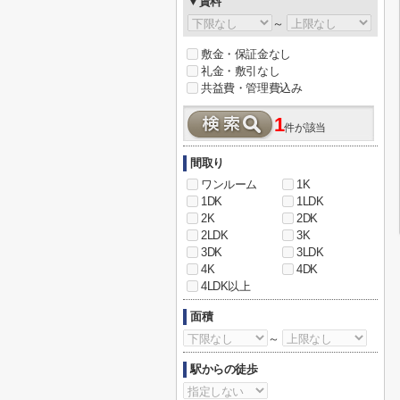
▼賃料
～
敷金・保証金なし
礼金・敷引なし
共益費・管理費込み
1
件が該当
間取り
ワンルーム
1K
1DK
1LDK
2K
2DK
2LDK
3K
3DK
3LDK
4K
4DK
4LDK以上
面積
～
駅からの徒歩