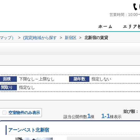
営業時間：
10:00
ンマップ）
>
(賃貸)地域から探す
>
新宿区
>
北新宿の賃貸
面積
下限なし～上限なし
築年数
指定しない
間取り
指定なし
並び順：
空室物件のみ表示
1
1-1
該当公開件数
棟
棟表示
アーンベスト北新宿