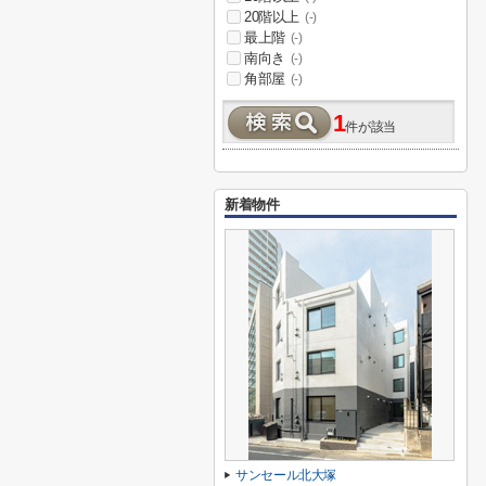
20階以上
(-)
最上階
(-)
南向き
(-)
角部屋
(-)
1
件が該当
新着物件
サンセール北大塚