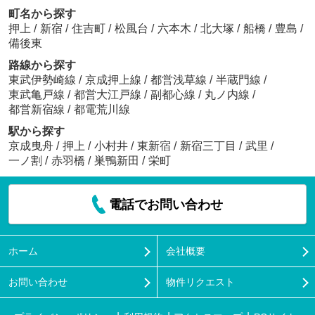
町名から探す
押上
/
新宿
/
住吉町
/
松風台
/
六本木
/
北大塚
/
船橋
/
豊島
/
備後東
路線から探す
東武伊勢崎線
/
京成押上線
/
都営浅草線
/
半蔵門線
/
東武亀戸線
/
都営大江戸線
/
副都心線
/
丸ノ内線
/
都営新宿線
/
都電荒川線
駅から探す
京成曳舟
/
押上
/
小村井
/
東新宿
/
新宿三丁目
/
武里
/
一ノ割
/
赤羽橋
/
巣鴨新田
/
栄町
電話でお問い合わせ
ホーム
会社概要
お問い合わせ
物件リクエスト