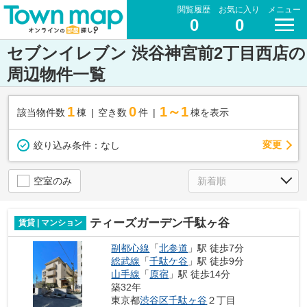
閲覧履歴
お気に入り
メニュー
0
0
セブンイレブン 渋谷神宮前2丁目西店の
周辺物件一覧
1
0
1～1
該当物件数
棟
空き数
件
棟を表示
変更
絞り込み条件：
なし
空室のみ
ティーズガーデン千駄ヶ谷
賃貸 | マンション
副都心線
「
北参道
」駅 徒歩7分
総武線
「
千駄ケ谷
」駅 徒歩9分
山手線
「
原宿
」駅 徒歩14分
築32年
東京都
渋谷区
千駄ヶ谷
２丁目