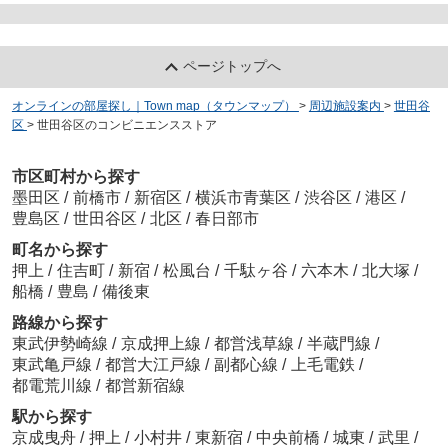
ページトップへ
オンラインの部屋探し｜Town map（タウンマップ）
>
周辺施設案内
>
世田谷
区
>
世田谷区のコンビニエンスストア
市区町村から探す
墨田区
/
前橋市
/
新宿区
/
横浜市青葉区
/
渋谷区
/
港区
/
豊島区
/
世田谷区
/
北区
/
春日部市
町名から探す
押上
/
住吉町
/
新宿
/
松風台
/
千駄ヶ谷
/
六本木
/
北大塚
/
船橋
/
豊島
/
備後東
路線から探す
東武伊勢崎線
/
京成押上線
/
都営浅草線
/
半蔵門線
/
東武亀戸線
/
都営大江戸線
/
副都心線
/
上毛電鉄
/
都電荒川線
/
都営新宿線
駅から探す
京成曳舟
/
押上
/
小村井
/
東新宿
/
中央前橋
/
城東
/
武里
/