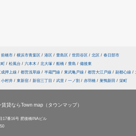
前橋市
/
横浜市青葉区
/
港区
/
豊島区
/
世田谷区
/
北区
/
春日部市
吉町
/
松風台
/
六本木
/
北大塚
/
船橋
/
豊島
/
備後東
京成押上線
/
都営浅草線
/
半蔵門線
/
東武亀戸線
/
都営大江戸線
/
副都心線
/
小村井
/
東新宿
/
新宿三丁目
/
武里
/
一ノ割
/
赤羽橋
/
巣鴨新田
/
栄町
貸ならTown map（タウンマップ）
17番16号 肥後橋INAビル
50