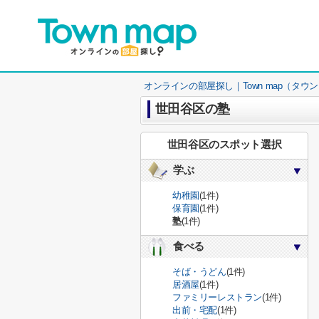
オンラインの部屋探し｜Town map（タウ
世田谷区の塾
世田谷区のスポット選択
学ぶ
幼稚園
(1件)
保育園
(1件)
塾
(1件)
食べる
そば・うどん
(1件)
居酒屋
(1件)
ファミリーレストラン
(1件)
出前・宅配
(1件)