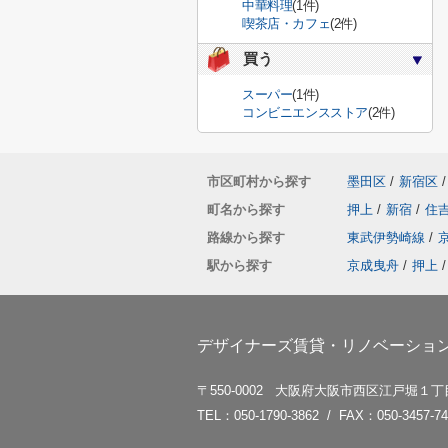
中華料理
(1件)
喫茶店・カフェ
(2件)
買う
スーパー
(1件)
コンビニエンスストア
(2件)
市区町村から探す
墨田区
/
新宿区
/
町名から探す
押上
/
新宿
/
住
路線から探す
東武伊勢崎線
/
駅から探す
京成曳舟
/
押上
/
デザイナーズ賃貸・リノベーション賃
〒550-0002 大阪府大阪市西区江戸堀１丁目
TEL：050-1790-3862 / FAX：050-3457-74