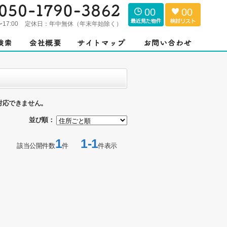
00
00
〜17:00
定休日：
年中無休（年末年始除く）
対応できません。
並び順：
1
1-1
該当公開件数
件
件表示