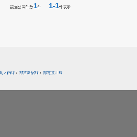
1
1-1
該当公開件数
件
件表示
丸ノ内線
/
都営新宿線
/
都電荒川線