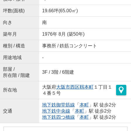
坪数(面積)
19.66坪(65.00㎡)
向き
南
築年月
1976年 8月 (築50年)
種別 / 構造
事務所 / 鉄筋コンクリート
用途地域
-
部屋 /
3F / 3階 / 6階建
所在階 / 階建
大阪府
大阪市西区
靱本町
１丁目１
所在地
４番５号
地下鉄御堂筋線
「
本町
」駅 徒歩2分
交通
地下鉄中央線
「
本町
」駅 徒歩2分
地下鉄四つ橋線
「
本町
」駅 徒歩2分