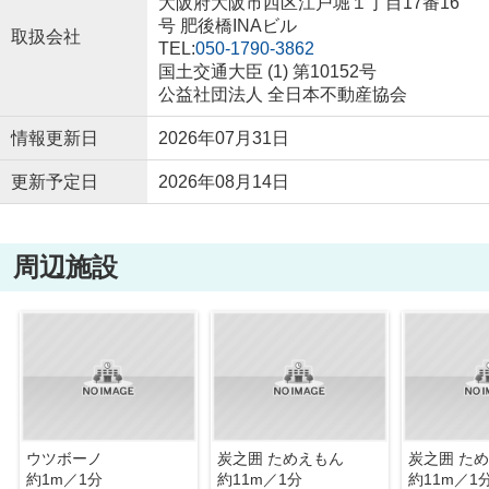
大阪府大阪市西区江戸堀１丁目17番16
号 肥後橋INAビル
取扱会社
TEL:
050-1790-3862
国土交通大臣 (1) 第10152号
公益社団法人 全日本不動産協会
情報更新日
2026年07月31日
更新予定日
2026年08月14日
周辺施設
ウツボーノ
炭之囲 ためえもん
炭之囲 た
約1m／1分
約11m／1分
約11m／1