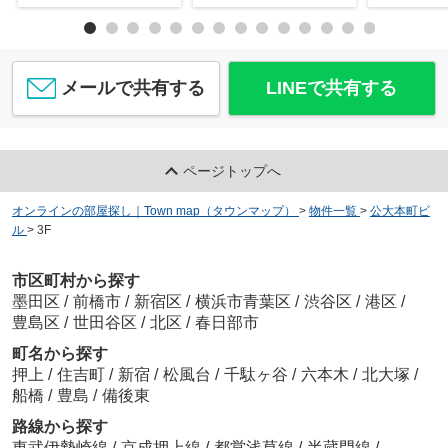
メールで共有する
LINEで共有する
ページトップへ
オンラインの部屋探し｜Town map（タウンマップ）
>
物件一覧
>
公大本町ビ
ル
>
3F
市区町村から探す
墨田区
/
前橋市
/
新宿区
/
横浜市青葉区
/
渋谷区
/
港区
/
豊島区
/
世田谷区
/
北区
/
春日部市
町名から探す
押上
/
住吉町
/
新宿
/
松風台
/
千駄ヶ谷
/
六本木
/
北大塚
/
船橋
/
豊島
/
備後東
路線から探す
東武伊勢崎線
/
京成押上線
/
都営浅草線
/
半蔵門線
/