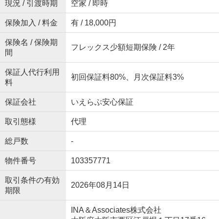
現況 / 引渡時期
空家 / 即時
保険加入 / 料金
有 / 18,000円
保険名 / 保険期
フレックス少額短期保険 / 2年
間
保証人代行利用
初回保証料80%、月次保証料3%
料
保証会社
いえらぶ安心保証
取引態様
代理
総戸数
-
物件番号
103357771
取引条件の有効
2026年08月14日
期限
INA＆Associates株式会社