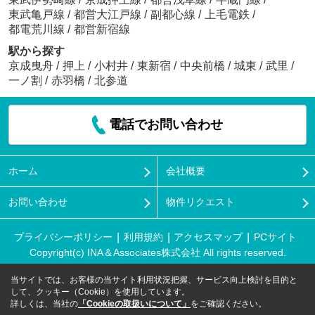
東武亀戸線
/
都営大江戸線
/
副都心線
/
上毛電鉄
/
都電荒川線
/
都営新宿線
駅から探す
京成曳舟
/
押上
/
小村井
/
東新宿
/
中央前橋
/
城東
/
武里
/
一ノ割
/
赤羽橋
/
北参道
電話でお問い合わせ
ホーム
会社概要
お問い合わせ
物件リクエスト
プライバシーポリシー
利用規約
アクセスマップ
PCサイト
Copyright(c) INA＆Associates株式会社 All rights reserved.
当サイトでは、お客様の当サイト利用状況把握、サービス向上検討を目的と
して、クッキー（Cookie）を使用しています。
詳しくは、当社の
「Cookieの取扱いについて」
をご確認ください。