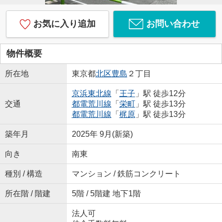
お気に入り追加
お問い合わせ
物件概要
所在地
東京都
北区
豊島
２丁目
京浜東北線
「
王子
」駅 徒歩12分
交通
都電荒川線
「
栄町
」駅 徒歩13分
都電荒川線
「
梶原
」駅 徒歩13分
築年月
2025年 9月(新築)
向き
南東
種別 / 構造
マンション / 鉄筋コンクリート
所在階 / 階建
5階 / 5階建 地下1階
法人可