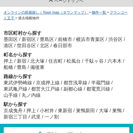
ページトップへ
オンラインの部屋探し｜Town map（タウンマップ）
>
物件一覧
>
グランコー
ト王子
>
過去掲載物件
市区町村から探す
墨田区
/
新宿区
/
豊島区
/
前橋市
/
横浜市青葉区
/
渋谷区
/
港区
/
世田谷区
/
北区
/
春日部市
町名から探す
押上
/
新宿
/
北大塚
/
住吉町
/
松風台
/
千駄ヶ谷
/
六本木
/
船橋
/
豊島
/
備後東
路線から探す
東武伊勢崎線
/
京成押上線
/
都営浅草線
/
半蔵門線
/
東武亀戸線
/
都営大江戸線
/
副都心線
/
都電荒川線
/
山手線
/
丸ノ内線
駅から探す
京成曳舟
/
押上
/
小村井
/
東新宿
/
巣鴨新田
/
大塚
/
巣鴨
/
新宿三丁目
/
武里
/
一ノ割