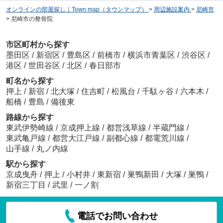
オンラインの部屋探し｜Town map（タウンマップ）
>
周辺施設案内
>
尼崎市
>
尼崎市の整骨院
市区町村から探す
墨田区
/
新宿区
/
豊島区
/
前橋市
/
横浜市青葉区
/
渋谷区
/
港区
/
世田谷区
/
北区
/
春日部市
町名から探す
押上
/
新宿
/
北大塚
/
住吉町
/
松風台
/
千駄ヶ谷
/
六本木
/
船橋
/
豊島
/
備後東
路線から探す
東武伊勢崎線
/
京成押上線
/
都営浅草線
/
半蔵門線
/
東武亀戸線
/
都営大江戸線
/
副都心線
/
都電荒川線
/
山手線
/
丸ノ内線
駅から探す
京成曳舟
/
押上
/
小村井
/
東新宿
/
巣鴨新田
/
大塚
/
巣鴨
/
新宿三丁目
/
武里
/
一ノ割
電話でお問い合わせ