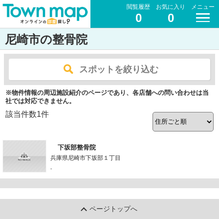
閲覧履歴
お気に入り
メニュー
0
0
尼崎市の整骨院
スポットを絞り込む
※物件情報の周辺施設紹介のページであり、各店舗への問い合わせは当
社では対応できません。
該当件数
1
件
下坂部整骨院
兵庫県尼崎市下坂部１丁目
-
ページトップへ