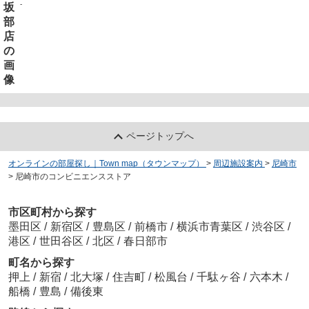
-
ページトップへ
オンラインの部屋探し｜Town map（タウンマップ）
>
周辺施設案内
>
尼崎市
>
尼崎市のコンビニエンスストア
市区町村から探す
墨田区
/
新宿区
/
豊島区
/
前橋市
/
横浜市青葉区
/
渋谷区
/
港区
/
世田谷区
/
北区
/
春日部市
町名から探す
押上
/
新宿
/
北大塚
/
住吉町
/
松風台
/
千駄ヶ谷
/
六本木
/
船橋
/
豊島
/
備後東