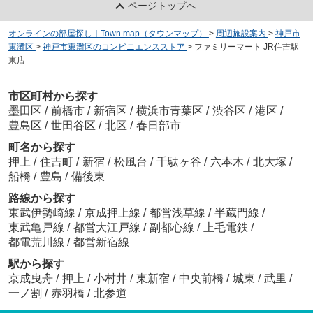
ページトップへ
オンラインの部屋探し｜Town map（タウンマップ）
>
周辺施設案内
>
神戸市
東灘区
>
神戸市東灘区のコンビニエンスストア
>
ファミリーマート JR住吉駅
東店
市区町村から探す
墨田区
/
前橋市
/
新宿区
/
横浜市青葉区
/
渋谷区
/
港区
/
豊島区
/
世田谷区
/
北区
/
春日部市
町名から探す
押上
/
住吉町
/
新宿
/
松風台
/
千駄ヶ谷
/
六本木
/
北大塚
/
船橋
/
豊島
/
備後東
路線から探す
東武伊勢崎線
/
京成押上線
/
都営浅草線
/
半蔵門線
/
東武亀戸線
/
都営大江戸線
/
副都心線
/
上毛電鉄
/
都電荒川線
/
都営新宿線
駅から探す
京成曳舟
/
押上
/
小村井
/
東新宿
/
中央前橋
/
城東
/
武里
/
一ノ割
/
赤羽橋
/
北参道