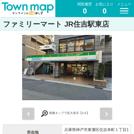
閲覧履歴
お気に入り
メニュー
0
0
ファミリーマート JR住吉駅東店
前
次
画像タップで拡大表示【
1
/1】
兵庫県神戸市東灘区住吉本町１丁目1
所在地