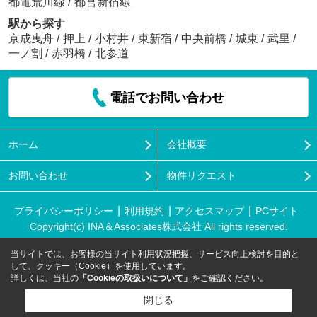
都電荒川線
/
都営新宿線
駅から探す
京成曳舟
/
押上
/
小村井
/
東新宿
/
中央前橋
/
城東
/
武里
/
一ノ割
/
赤羽橋
/
北参道
電話でお問い合わせ
ホーム
会社概要
お問い合わせ
物件リクエスト
プライバシーポリシー
利用規約
アクセスマップ
PCサイト
Copyright(c) INA＆Associates株式会社 All rights reserved.
当サイトでは、お客様の当サイト利用状況把握、サービス向上検討を目的と
して、クッキー（Cookie）を使用しています。
詳しくは、当社の
「Cookieの取扱いについて」
をご確認ください。
閉じる