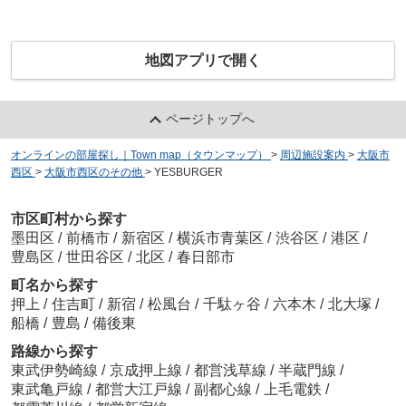
地図アプリで開く
ページトップへ
オンラインの部屋探し｜Town map（タウンマップ）
>
周辺施設案内
>
大阪市
西区
>
大阪市西区のその他
>
YESBURGER
市区町村から探す
墨田区
/
前橋市
/
新宿区
/
横浜市青葉区
/
渋谷区
/
港区
/
豊島区
/
世田谷区
/
北区
/
春日部市
町名から探す
押上
/
住吉町
/
新宿
/
松風台
/
千駄ヶ谷
/
六本木
/
北大塚
/
船橋
/
豊島
/
備後東
路線から探す
東武伊勢崎線
/
京成押上線
/
都営浅草線
/
半蔵門線
/
東武亀戸線
/
都営大江戸線
/
副都心線
/
上毛電鉄
/