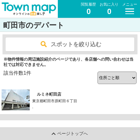
閲覧履歴
お気に入り
メニュー
0
0
町田市のデパート
スポットを絞り込む
※物件情報の周辺施設紹介のページであり、各店舗への問い合わせは当
社では対応できません。
該当件数
1
件
ルミネ町田店
東京都町田市原町田６丁目
-
ページトップへ