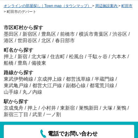
オンラインの部屋探し｜Town map（タウンマップ）
>
周辺施設案内
>
町田市
>
町田市のデパート
市区町村から探す
墨田区
/
新宿区
/
豊島区
/
前橋市
/
横浜市青葉区
/
渋谷区
/
港区
/
世田谷区
/
北区
/
春日部市
町名から探す
押上
/
新宿
/
北大塚
/
住吉町
/
松風台
/
千駄ヶ谷
/
六本木
/
船橋
/
豊島
/
備後東
路線から探す
東武伊勢崎線
/
京成押上線
/
都営浅草線
/
半蔵門線
/
東武亀戸線
/
都営大江戸線
/
副都心線
/
都電荒川線
/
山手線
/
丸ノ内線
駅から探す
京成曳舟
/
押上
/
小村井
/
東新宿
/
巣鴨新田
/
大塚
/
巣鴨
/
新宿三丁目
/
武里
/
一ノ割
電話でお問い合わせ