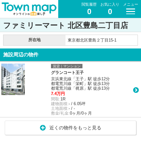
閲覧履歴
お気に入り
メニュー
0
0
ファミリーマート 北区豊島二丁目店
所在地
東京都北区豊島２丁目15-1
施設周辺の物件
賃貸｜マンション
グランコート王子
京浜東北線「王子」駅 徒歩12分
都電荒川線「栄町」駅 徒歩13分
都電荒川線「梶原」駅 徒歩13分
7.4万円
間取:
1R
建物面積:
- / 6.05坪
土地面積:
- / -
敷金/礼金:
0ヶ月/0ヶ月
近くの物件をもっと見る