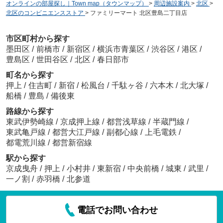
オンラインの部屋探し｜Town map（タウンマップ）
>
周辺施設案内
>
北区
>
北区のコンビニエンスストア
>
ファミリーマート 北区豊島二丁目店
市区町村から探す
墨田区
/
前橋市
/
新宿区
/
横浜市青葉区
/
渋谷区
/
港区
/
豊島区
/
世田谷区
/
北区
/
春日部市
町名から探す
押上
/
住吉町
/
新宿
/
松風台
/
千駄ヶ谷
/
六本木
/
北大塚
/
船橋
/
豊島
/
備後東
路線から探す
東武伊勢崎線
/
京成押上線
/
都営浅草線
/
半蔵門線
/
東武亀戸線
/
都営大江戸線
/
副都心線
/
上毛電鉄
/
都電荒川線
/
都営新宿線
駅から探す
京成曳舟
/
押上
/
小村井
/
東新宿
/
中央前橋
/
城東
/
武里
/
一ノ割
/
赤羽橋
/
北参道
電話でお問い合わせ