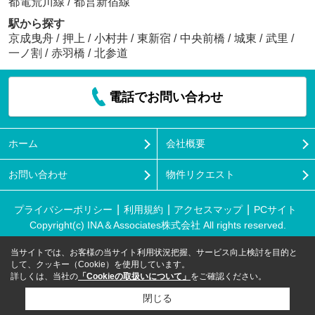
都電荒川線
/
都営新宿線
駅から探す
京成曳舟
/
押上
/
小村井
/
東新宿
/
中央前橋
/
城東
/
武里
/
一ノ割
/
赤羽橋
/
北参道
電話でお問い合わせ
ホーム
会社概要
お問い合わせ
物件リクエスト
プライバシーポリシー
利用規約
アクセスマップ
PCサイト
Copyright(c) INA＆Associates株式会社 All rights reserved.
当サイトでは、お客様の当サイト利用状況把握、サービス向上検討を目的と
して、クッキー（Cookie）を使用しています。
詳しくは、当社の
「Cookieの取扱いについて」
をご確認ください。
閉じる