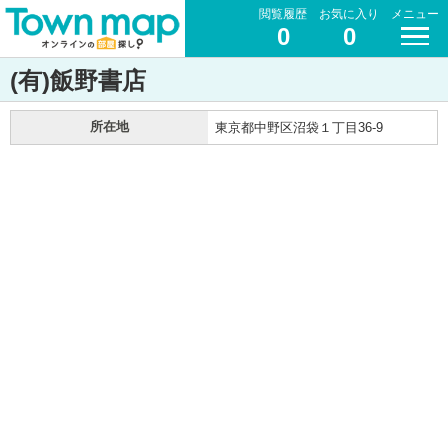
閲覧履歴
お気に入り
メニュー
0
0
(有)飯野書店
所在地
東京都中野区沼袋１丁目36-9