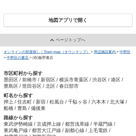
地図アプリで開く
ページトップへ
オンラインの部屋探し｜Town map（タウンマップ）
>
周辺施設案内
>
中野区
>
中野区の書店
>
(有)飯野書店
市区町村から探す
墨田区
/
前橋市
/
新宿区
/
横浜市青葉区
/
渋谷区
/
港区
/
豊島区
/
世田谷区
/
北区
/
春日部市
町名から探す
押上
/
住吉町
/
新宿
/
松風台
/
千駄ヶ谷
/
六本木
/
北大塚
/
船橋
/
豊島
/
備後東
路線から探す
東武伊勢崎線
/
京成押上線
/
都営浅草線
/
半蔵門線
/
東武亀戸線
/
都営大江戸線
/
副都心線
/
上毛電鉄
/