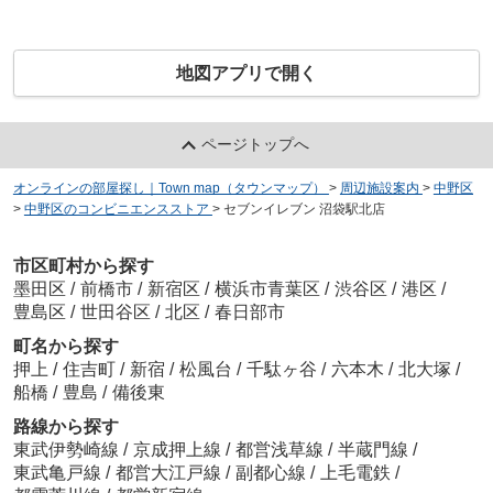
地図アプリで開く
ページトップへ
オンラインの部屋探し｜Town map（タウンマップ）
>
周辺施設案内
>
中野区
>
中野区のコンビニエンスストア
>
セブンイレブン 沼袋駅北店
市区町村から探す
墨田区
/
前橋市
/
新宿区
/
横浜市青葉区
/
渋谷区
/
港区
/
豊島区
/
世田谷区
/
北区
/
春日部市
町名から探す
押上
/
住吉町
/
新宿
/
松風台
/
千駄ヶ谷
/
六本木
/
北大塚
/
船橋
/
豊島
/
備後東
路線から探す
東武伊勢崎線
/
京成押上線
/
都営浅草線
/
半蔵門線
/
東武亀戸線
/
都営大江戸線
/
副都心線
/
上毛電鉄
/