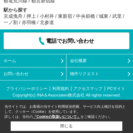
都電荒川線
/
都営新宿線
駅から探す
京成曳舟
/
押上
/
小村井
/
東新宿
/
中央前橋
/
城東
/
武里
/
一ノ割
/
赤羽橋
/
北参道
電話でお問い合わせ
ホーム
会社概要
お問い合わせ
物件リクエスト
プライバシーポリシー
利用規約
アクセスマップ
PCサイト
Copyright(c) INA＆Associates株式会社 All rights reserved.
当サイトでは、お客様の当サイト利用状況把握、サービス向上検討を目的と
して、クッキー（Cookie）を使用しています。
詳しくは、当社の
「Cookieの取扱いについて」
をご確認ください。
閉じる