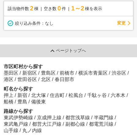
2
0
1～2
該当物件数
棟
空き数
件
棟を表示
変更
絞り込み条件：
なし
ページトップへ
市区町村から探す
墨田区
/
新宿区
/
豊島区
/
前橋市
/
横浜市青葉区
/
渋谷区
/
港区
/
世田谷区
/
北区
/
春日部市
町名から探す
押上
/
新宿
/
北大塚
/
住吉町
/
松風台
/
千駄ヶ谷
/
六本木
/
船橋
/
豊島
/
備後東
路線から探す
東武伊勢崎線
/
京成押上線
/
都営浅草線
/
半蔵門線
/
東武亀戸線
/
都営大江戸線
/
副都心線
/
都電荒川線
/
山手線
/
丸ノ内線