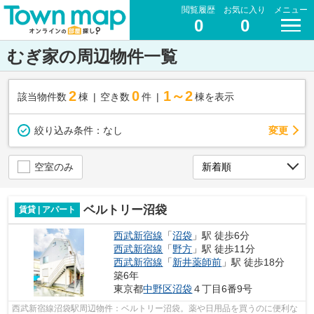
閲覧履歴
お気に入り
メニュー
0
0
むぎ家の周辺物件一覧
2
0
1～2
該当物件数
棟
空き数
件
棟を表示
変更
絞り込み条件：
なし
空室のみ
ベルトリー沼袋
賃貸 | アパート
西武新宿線
「
沼袋
」駅 徒歩6分
西武新宿線
「
野方
」駅 徒歩11分
西武新宿線
「
新井薬師前
」駅 徒歩18分
築6年
東京都
中野区
沼袋
４丁目6番9号
西武新宿線沼袋駅周辺物件：ベルトリー沼袋。薬や日用品を買うのに便利な