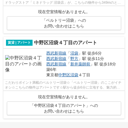
ドラッグストア「ミネドラッグ 沼袋店」が、こちらの物件から349mのとこ
ろにあります。最上階の物件です。幅広...
現在空室情報がありません。
「ベルトリー沼袋」への
お問い合わせはこちら
中野区沼袋４丁目のアパート
賃貸 | アパート
西武新宿線
「
沼袋
」駅 徒歩6分
西武新宿線
「
野方
」駅 徒歩11分
西武新宿線
「
新井薬師前
」駅 徒歩18分
築6年
東京都
中野区
沼袋
４丁目
こだわりポイント満載のベルトリー沼袋☆「ベルトリー沼袋」のここがイチ
オシ☆こちらの物件はアパートです☆駅から徒歩6分に立地する、魅力的な
駅近物件です☆数ある不動産物件の中からお...
現在空室情報がありません。
「中野区沼袋４丁目のアパート」への
お問い合わせはこちら