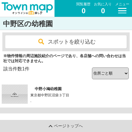
閲覧履歴
お気に入り
メニュー
0
0
中野区の幼稚園
スポットを絞り込む
※物件情報の周辺施設紹介のページであり、各店舗への問い合わせは当
社では対応できません。
該当件数
1
件
中野小鳩幼稚園
東京都中野区沼袋３丁目
-
ページトップへ