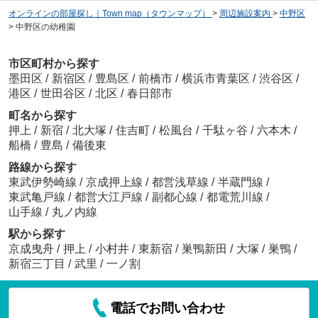
オンラインの部屋探し｜Town map（タウンマップ）
>
周辺施設案内
>
中野区
>
中野区の幼稚園
市区町村から探す
墨田区
/
新宿区
/
豊島区
/
前橋市
/
横浜市青葉区
/
渋谷区
/
港区
/
世田谷区
/
北区
/
春日部市
町名から探す
押上
/
新宿
/
北大塚
/
住吉町
/
松風台
/
千駄ヶ谷
/
六本木
/
船橋
/
豊島
/
備後東
路線から探す
東武伊勢崎線
/
京成押上線
/
都営浅草線
/
半蔵門線
/
東武亀戸線
/
都営大江戸線
/
副都心線
/
都電荒川線
/
山手線
/
丸ノ内線
駅から探す
京成曳舟
/
押上
/
小村井
/
東新宿
/
巣鴨新田
/
大塚
/
巣鴨
/
新宿三丁目
/
武里
/
一ノ割
電話でお問い合わせ