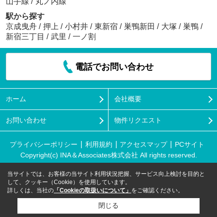
山手線
/
丸ノ内線
駅から探す
京成曳舟
/
押上
/
小村井
/
東新宿
/
巣鴨新田
/
大塚
/
巣鴨
/
新宿三丁目
/
武里
/
一ノ割
電話でお問い合わせ
ホーム
会社概要
お問い合わせ
物件リクエスト
プライバシーポリシー
利用規約
アクセスマップ
PCサイト
Copyright(c) INA＆Associates株式会社 All rights reserved.
当サイトでは、お客様の当サイト利用状況把握、サービス向上検討を目的と
して、クッキー（Cookie）を使用しています。
詳しくは、当社の
「Cookieの取扱いについて」
をご確認ください。
閉じる