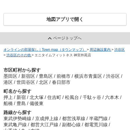
地図アプリで開く
ページトップへ
オンラインの部屋探し｜Town map（タウンマップ）
>
周辺施設案内
>
渋谷区
>
渋谷区のその他
>
エニタイムフィットネス 神宮外苑店
市区町村から探す
墨田区
/
新宿区
/
豊島区
/
前橋市
/
横浜市青葉区
/
渋谷区
/
港区
/
世田谷区
/
北区
/
春日部市
町名から探す
押上
/
新宿
/
北大塚
/
住吉町
/
松風台
/
千駄ヶ谷
/
六本木
/
船橋
/
豊島
/
備後東
路線から探す
東武伊勢崎線
/
京成押上線
/
都営浅草線
/
半蔵門線
/
東武亀戸線
/
都営大江戸線
/
副都心線
/
都電荒川線
/