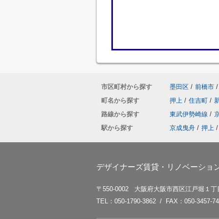
市区町村から探す
墨田区
/
前橋市
/
町名から探す
押上
/
住吉町
/
路線から探す
東武伊勢崎線
/
駅から探す
京成曳舟
/
押上
/
デザイナーズ賃貸・リノベーション賃
〒550-0002 大阪府大阪市西区江戸堀１丁目
TEL：050-1790-3862 / FAX：050-3457-74