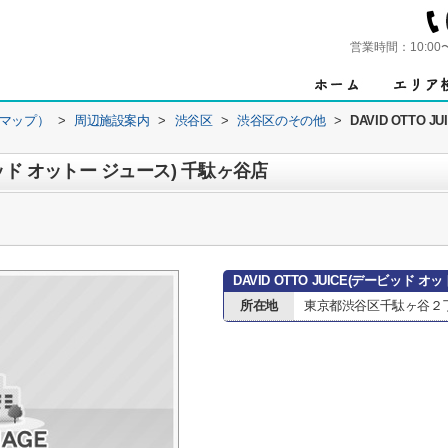
営業時間：
10:00
ンマップ）
>
周辺施設案内
>
渋谷区
>
渋谷区のその他
>
DAVID OTTO
ービッド オットー ジュース) 千駄ヶ谷店
DAVID OTTO JUICE(デービッド
所在地
東京都渋谷区千駄ヶ谷２丁