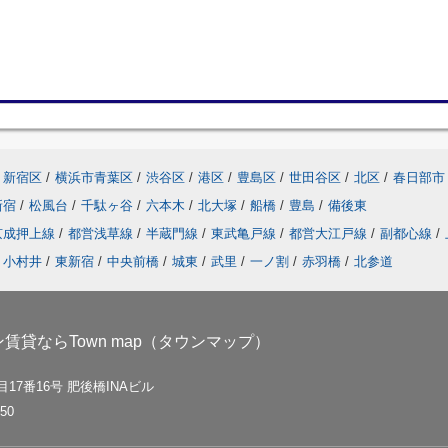
新宿区
/
横浜市青葉区
/
渋谷区
/
港区
/
豊島区
/
世田谷区
/
北区
/
春日部市
新宿
/
松風台
/
千駄ヶ谷
/
六本木
/
北大塚
/
船橋
/
豊島
/
備後東
京成押上線
/
都営浅草線
/
半蔵門線
/
東武亀戸線
/
都営大江戸線
/
副都心線
/
小村井
/
東新宿
/
中央前橋
/
城東
/
武里
/
一ノ割
/
赤羽橋
/
北参道
貸ならTown map（タウンマップ）
17番16号 肥後橋INAビル
50