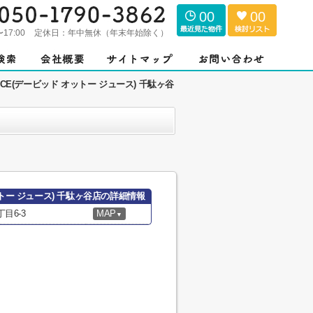
00
00
〜17:00
定休日：
年中無休（年末年始除く）
 JUICE(デービッド オットー ジュース) 千駄ヶ谷
 オットー ジュース) 千駄ヶ谷店の詳細情報
目6-3
MAP
▼