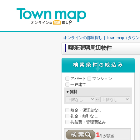
オンラインの部屋探し｜Town map（タウ
喫茶瑠璃周辺物件
アパート
マンション
一戸建て
▼賃料
～
敷金・保証金なし
礼金・敷引なし
共益費・管理費込み
1
件が該当