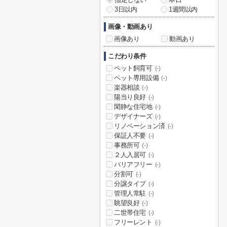
3日以内
1週間以内
画像・動画あり
画像あり
動画あり
こだわり条件
ペット飼育可
(-)
ペット専用設備
(-)
楽器相談
(-)
陽当り良好
(-)
閑静な住宅地
(-)
デザイナーズ
(-)
リノベーション済
(-)
保証人不要
(-)
事務所可
(-)
２人入居可
(-)
バリアフリー
(-)
分割可
(-)
分譲タイプ
(-)
管理人常駐
(-)
眺望良好
(-)
二世帯住宅
(-)
フリーレント
(-)