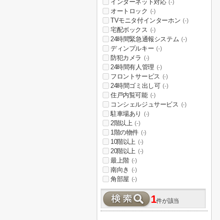
インターネット対応
(-)
オートロック
(-)
TVモニタ付インターホン
(-)
宅配ボックス
(-)
24時間緊急通報システム
(-)
ディンプルキー
(-)
防犯カメラ
(-)
24時間有人管理
(-)
フロントサービス
(-)
24時間ゴミ出し可
(-)
住戸内覧可能
(-)
コンシェルジュサービス
(-)
駐車場あり
(-)
2階以上
(-)
1階の物件
(-)
10階以上
(-)
20階以上
(-)
最上階
(-)
南向き
(-)
角部屋
(-)
1
件が該当