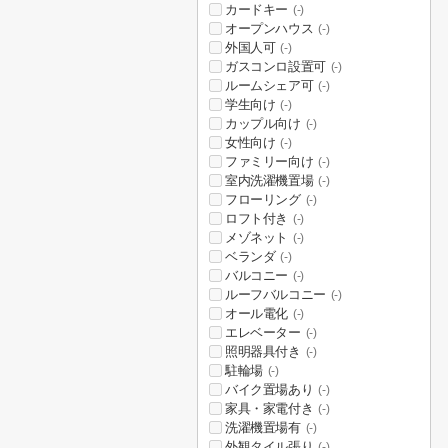
カードキー
(-)
オープンハウス
(-)
外国人可
(-)
ガスコンロ設置可
(-)
ルームシェア可
(-)
学生向け
(-)
カップル向け
(-)
女性向け
(-)
ファミリー向け
(-)
室内洗濯機置場
(-)
フローリング
(-)
ロフト付き
(-)
メゾネット
(-)
ベランダ
(-)
バルコニー
(-)
ルーフバルコニー
(-)
オール電化
(-)
エレベーター
(-)
照明器具付き
(-)
駐輪場
(-)
バイク置場あり
(-)
家具・家電付き
(-)
洗濯機置場有
(-)
外観タイル張り
(-)