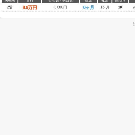
所在階
賃料
管理費・共益費
敷金
礼金
間取り
8.9
万円
0ヶ月
2階
6,000円
1ヶ月
1K
2