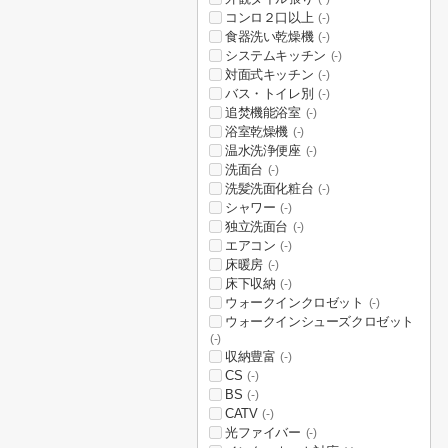
コンロ２口以上
(-)
食器洗い乾燥機
(-)
システムキッチン
(-)
対面式キッチン
(-)
バス・トイレ別
(-)
追焚機能浴室
(-)
浴室乾燥機
(-)
温水洗浄便座
(-)
洗面台
(-)
洗髪洗面化粧台
(-)
シャワー
(-)
独立洗面台
(-)
エアコン
(-)
床暖房
(-)
床下収納
(-)
ウォークインクロゼット
(-)
ウォークインシューズクロゼット
(-)
収納豊富
(-)
CS
(-)
BS
(-)
CATV
(-)
光ファイバー
(-)