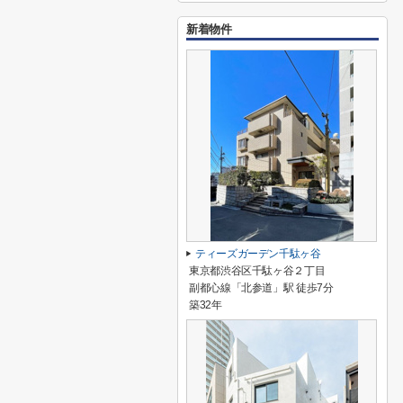
新着物件
ティーズガーデン千駄ヶ谷
東京都渋谷区千駄ヶ谷２丁目
副都心線「北参道」駅 徒歩7分
築32年