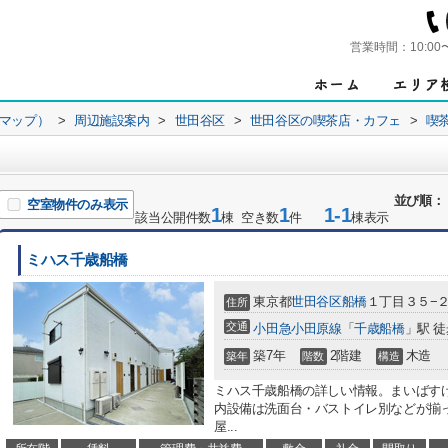
営業時間：
10:00
ンマップ）
>
周辺施設案内
>
世田谷区
>
世田谷区の喫茶店・カフェ
>
喫
並び順：
空室物件のみ表示
1
1
1-1
該当公開件数
棟 空き数
件
棟表示
ミハス千歳船橋
東京都
世田谷区
船橋
１丁目３５−
住所
交通
小田急小田原線
「
千歳船橋
」駅 徒
築7年
2階建
木造
築年
階数
構造
ミハス千歳船橋の詳しい情報。まいばすけ
内設備は洗面台・バストイレ別などが揃
屋...