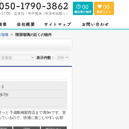
00
00
〜17:00
定休日：
年中無休（年末年始除く）
茶瑠璃
>
喫茶瑠璃の近くの物件
表示件数：
２３
歩7分
っと 千歳船橋駅西店まで393mです。室
っているので、快適に過ごしやすいお部