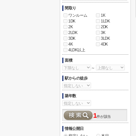
間取り
ワンルーム
1K
1DK
1LDK
2K
2DK
2LDK
3K
3DK
3LDK
4K
4DK
4LDK以上
面積
～
駅からの徒歩
築年数
1
件が該当
情報公開日
指定しない
本日