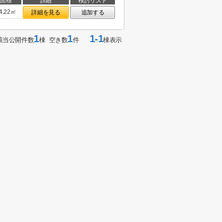
面積
詳細
検討リスト
4.22㎡
詳細を見る
追加する
1
1
1-1
該当公開件数
棟 空き数
件
棟表示