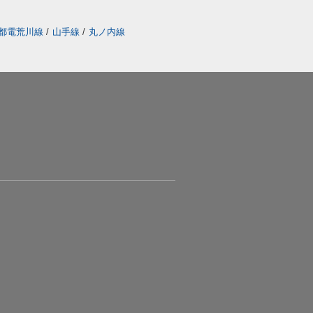
都電荒川線
/
山手線
/
丸ノ内線