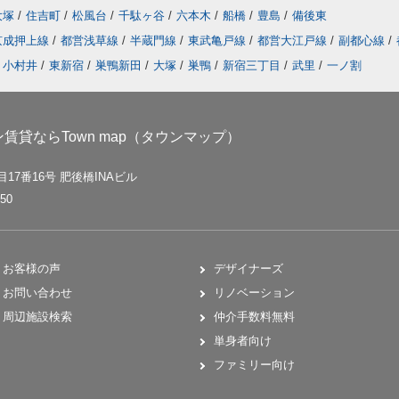
大塚
/
住吉町
/
松風台
/
千駄ヶ谷
/
六本木
/
船橋
/
豊島
/
備後東
京成押上線
/
都営浅草線
/
半蔵門線
/
東武亀戸線
/
都営大江戸線
/
副都心線
/
小村井
/
東新宿
/
巣鴨新田
/
大塚
/
巣鴨
/
新宿三丁目
/
武里
/
一ノ割
貸ならTown map（タウンマップ）
17番16号 肥後橋INAビル
50
お客様の声
デザイナーズ
お問い合わせ
リノベーション
周辺施設検索
仲介手数料無料
単身者向け
ファミリー向け