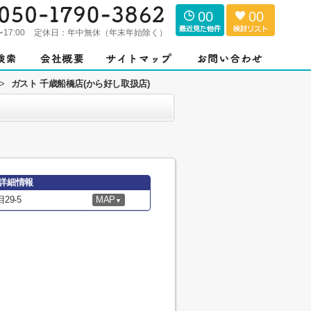
00
00
〜17:00
定休日：
年中無休（年末年始除く）
>
ガスト 千歳船橋店(から好し取扱店)
の詳細情報
9-5
MAP
▼