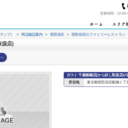
営業時間：
10:00
ンマップ）
>
周辺施設案内
>
世田谷区
>
世田谷区のファミリーレストラン
取扱店)
覧へ
ガスト 千歳船橋店(から好し取扱店)
所在地
東京都世田谷区船橋１丁目2