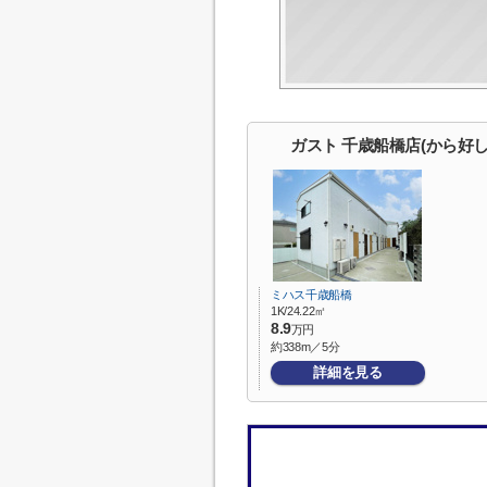
ガスト 千歳船橋店(から好
ミハス千歳船橋
1K/24.22㎡
8.9
万円
約338m／5分
詳細を見る