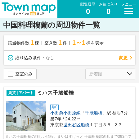
閲覧履歴
お気に入り
メニュー
0
0
中国料理樓蘭の周辺物件一覧
1
1
1～1
該当物件数
棟
空き数
件
棟を表示
変更
絞り込み条件：
なし
空室のみ
ミハス千歳船橋
賃貸 | アパート
敷0
小田急小田原線
「
千歳船橋
」駅 徒歩7分
築7年 / 24.22㎡
東京都
世田谷区
船橋
１丁目３５−２３
ミハス千歳船橋の詳しい情報。まいばすけっと 千歳船橋駅西店まで393mで