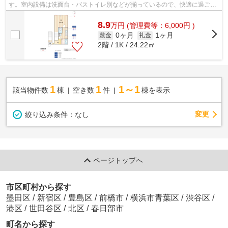
す。室内設備は洗面台・バストイレ別などが揃っているので、快適に過ごし
やすいお部屋になります。家賃を10万円...
8.9
万
円
(管理費等：6,000円 )
0ヶ月
1ヶ月
敷金
礼金
2階 / 1K / 24.22㎡
1
1
1～1
該当物件数
棟
空き数
件
棟を表示
変更
絞り込み条件：
なし
ページトップへ
市区町村から探す
墨田区
/
新宿区
/
豊島区
/
前橋市
/
横浜市青葉区
/
渋谷区
/
港区
/
世田谷区
/
北区
/
春日部市
町名から探す