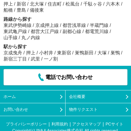
押上
/
新宿
/
北大塚
/
住吉町
/
松風台
/
千駄ヶ谷
/
六本木
/
船橋
/
豊島
/
備後東
路線から探す
東武伊勢崎線
/
京成押上線
/
都営浅草線
/
半蔵門線
/
東武亀戸線
/
都営大江戸線
/
副都心線
/
都電荒川線
/
山手線
/
丸ノ内線
駅から探す
京成曳舟
/
押上
/
小村井
/
東新宿
/
巣鴨新田
/
大塚
/
巣鴨
/
新宿三丁目
/
武里
/
一ノ割
電話でお問い合わせ
ホーム
会社概要
お問い合わせ
物件リクエスト
プライバシーポリシー
利用規約
アクセスマップ
PCサイト
Copyright(c) INA＆Associates株式会社 All rights reserved.