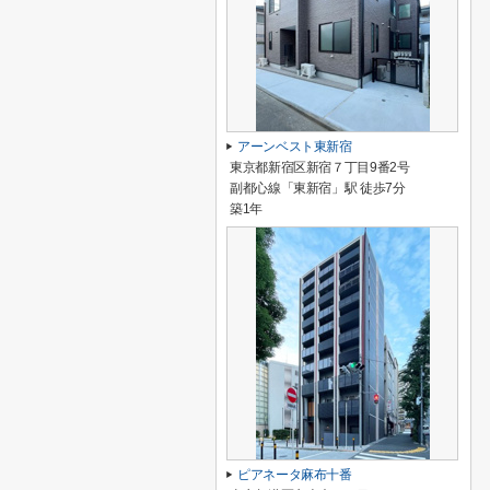
アーンベスト東新宿
東京都新宿区新宿７丁目9番2号
副都心線「東新宿」駅 徒歩7分
築1年
ピアネータ麻布十番