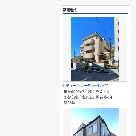
新着物件
ティーズガーデン千駄ヶ谷
東京都渋谷区千駄ヶ谷２丁目
副都心線「北参道」駅 徒歩7分
築32年