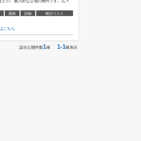
ほどの、魅力的な立地の物件です。広々
面積
詳細
検討リスト
はこちら
1
1-1
該当公開件数
棟
棟表示