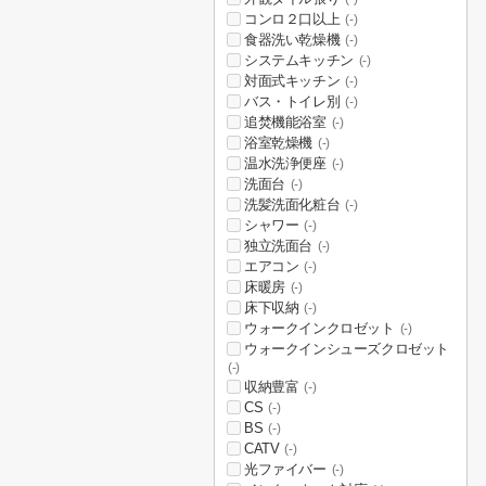
コンロ２口以上
(-)
食器洗い乾燥機
(-)
システムキッチン
(-)
対面式キッチン
(-)
バス・トイレ別
(-)
追焚機能浴室
(-)
浴室乾燥機
(-)
温水洗浄便座
(-)
洗面台
(-)
洗髪洗面化粧台
(-)
シャワー
(-)
独立洗面台
(-)
エアコン
(-)
床暖房
(-)
床下収納
(-)
ウォークインクロゼット
(-)
ウォークインシューズクロゼット
(-)
収納豊富
(-)
CS
(-)
BS
(-)
CATV
(-)
光ファイバー
(-)