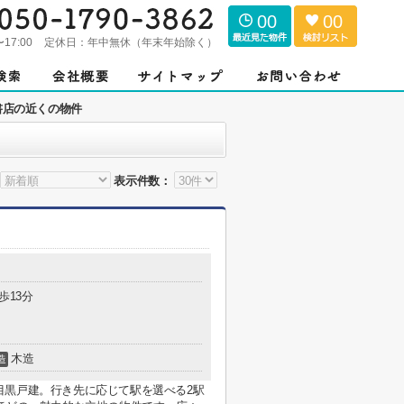
00
00
〜17:00
定休日：
年中無休（年末年始除く）
書店の近くの物件
表示件数：
歩13分
木造
造
目黒戸建。行き先に応じて駅を選べる2駅