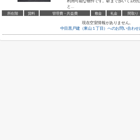
利用可能な物件です。駅まで歩いて13分
と...
所在階
賃料
管理費・共益費
敷金
礼金
間取り
現在空室情報がありません。
中目黒戸建（東山１丁目）へのお問い合わせ