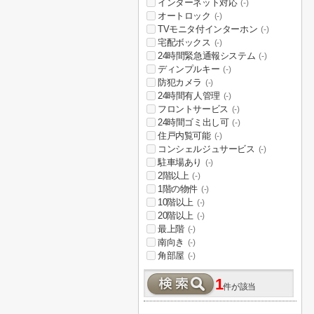
インターネット対応
(-)
オートロック
(-)
TVモニタ付インターホン
(-)
宅配ボックス
(-)
24時間緊急通報システム
(-)
ディンプルキー
(-)
防犯カメラ
(-)
24時間有人管理
(-)
フロントサービス
(-)
24時間ゴミ出し可
(-)
住戸内覧可能
(-)
コンシェルジュサービス
(-)
駐車場あり
(-)
2階以上
(-)
1階の物件
(-)
10階以上
(-)
20階以上
(-)
最上階
(-)
南向き
(-)
角部屋
(-)
1
件が該当