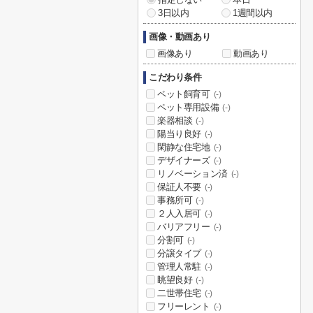
3日以内
1週間以内
画像・動画あり
画像あり
動画あり
こだわり条件
ペット飼育可
(-)
ペット専用設備
(-)
楽器相談
(-)
陽当り良好
(-)
閑静な住宅地
(-)
デザイナーズ
(-)
リノベーション済
(-)
保証人不要
(-)
事務所可
(-)
２人入居可
(-)
バリアフリー
(-)
分割可
(-)
分譲タイプ
(-)
管理人常駐
(-)
眺望良好
(-)
二世帯住宅
(-)
フリーレント
(-)