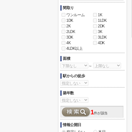
間取り
ワンルーム
1K
1DK
1LDK
2K
2DK
2LDK
3K
3DK
3LDK
4K
4DK
4LDK以上
面積
～
駅からの徒歩
築年数
1
件が該当
情報公開日
指定しない
本日