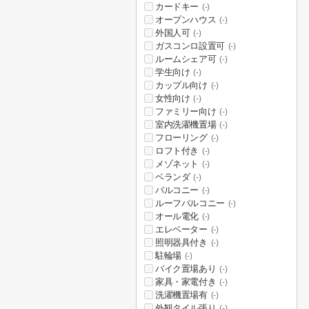
カードキー
(-)
オープンハウス
(-)
外国人可
(-)
ガスコンロ設置可
(-)
ルームシェア可
(-)
学生向け
(-)
カップル向け
(-)
女性向け
(-)
ファミリー向け
(-)
室内洗濯機置場
(-)
フローリング
(-)
ロフト付き
(-)
メゾネット
(-)
ベランダ
(-)
バルコニー
(-)
ルーフバルコニー
(-)
オール電化
(-)
エレベーター
(-)
照明器具付き
(-)
駐輪場
(-)
バイク置場あり
(-)
家具・家電付き
(-)
洗濯機置場有
(-)
外観タイル張り
(-)