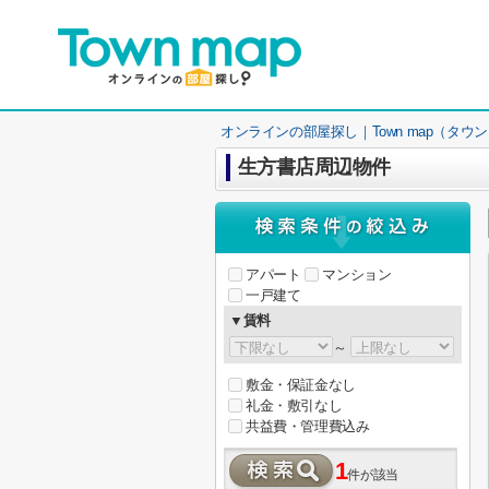
オンラインの部屋探し｜Town map（タウ
生方書店周辺物件
アパート
マンション
一戸建て
▼賃料
～
敷金・保証金なし
礼金・敷引なし
共益費・管理費込み
1
件が該当