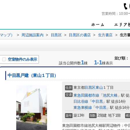
営業時間：
10:00
ンマップ）
>
周辺施設案内
>
目黒区
>
目黒区の書店
>
生方書店
>
生方
並び順：
空室物件のみ表示
1
1-1
該当公開件数
棟
棟表示
中目黒戸建（東山１丁目）
東京都
目黒区
東山
１丁目
住所
交通
東急田園都市線
「
池尻大橋
」駅 徒
日比谷線
「
中目黒
」駅 徒歩14分
東急東横線
「
中目黒
」駅 徒歩14分
築13年
2階建 地下1階
築年
階数
構
東急田園都市線池尻大橋駅周辺物件：中