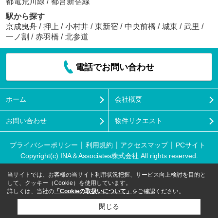
都電荒川線
/
都営新宿線
駅から探す
京成曳舟
/
押上
/
小村井
/
東新宿
/
中央前橋
/
城東
/
武里
/
一ノ割
/
赤羽橋
/
北参道
電話でお問い合わせ
ホーム
会社概要
お問い合わせ
物件リクエスト
プライバシーポリシー
利用規約
アクセスマップ
PCサイト
Copyright(c) INA＆Associates株式会社 All rights reserved.
当サイトでは、お客様の当サイト利用状況把握、サービス向上検討を目的と
して、クッキー（Cookie）を使用しています。
詳しくは、当社の
「Cookieの取扱いについて」
をご確認ください。
閉じる