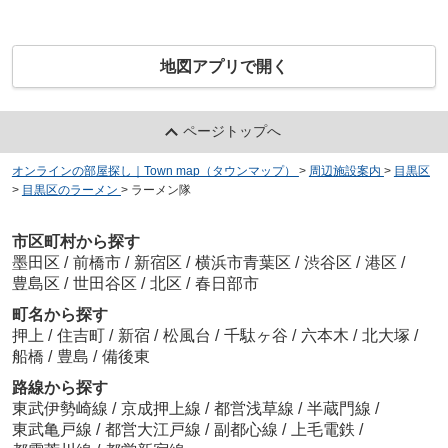
地図アプリで開く
ページトップへ
オンラインの部屋探し｜Town map（タウンマップ）
>
周辺施設案内
>
目黒区
>
目黒区のラーメン
>
ラーメン隊
市区町村から探す
墨田区
/
前橋市
/
新宿区
/
横浜市青葉区
/
渋谷区
/
港区
/
豊島区
/
世田谷区
/
北区
/
春日部市
町名から探す
押上
/
住吉町
/
新宿
/
松風台
/
千駄ヶ谷
/
六本木
/
北大塚
/
船橋
/
豊島
/
備後東
路線から探す
東武伊勢崎線
/
京成押上線
/
都営浅草線
/
半蔵門線
/
東武亀戸線
/
都営大江戸線
/
副都心線
/
上毛電鉄
/