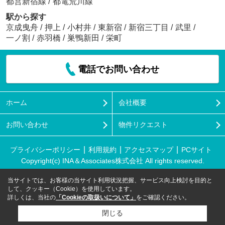
都営新宿線
/
都電荒川線
駅から探す
京成曳舟
/
押上
/
小村井
/
東新宿
/
新宿三丁目
/
武里
/
一ノ割
/
赤羽橋
/
巣鴨新田
/
栄町
電話でお問い合わせ
ホーム
会社概要
お問い合わせ
物件リクエスト
プライバシーポリシー
利用規約
アクセスマップ
PCサイト
Copyright(c) INA＆Associates株式会社 All rights reserved.
当サイトでは、お客様の当サイト利用状況把握、サービス向上検討を目的と
して、クッキー（Cookie）を使用しています。
詳しくは、当社の
「Cookieの取扱いについて」
をご確認ください。
閉じる