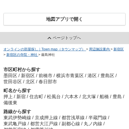
地図アプリで開く
ページトップへ
オンラインの部屋探し｜Town map（タウンマップ）
>
周辺施設案内
>
新宿区
>
新宿区の寺院・神社
>
厳島神社
市区町村から探す
墨田区
/
新宿区
/
前橋市
/
横浜市青葉区
/
港区
/
豊島区
/
世田谷区
/
北区
/
春日部市
町名から探す
押上
/
新宿
/
住吉町
/
松風台
/
六本木
/
北大塚
/
船橋
/
豊島
/
備後東
路線から探す
東武伊勢崎線
/
京成押上線
/
都営浅草線
/
半蔵門線
/
東武亀戸線
/
都営大江戸線
/
副都心線
/
丸ノ内線
/