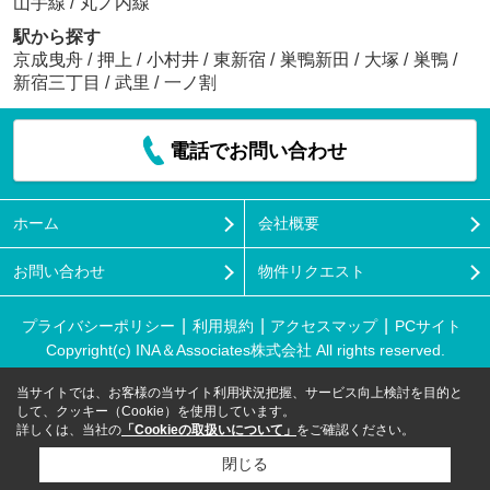
山手線
/
丸ノ内線
駅から探す
京成曳舟
/
押上
/
小村井
/
東新宿
/
巣鴨新田
/
大塚
/
巣鴨
/
新宿三丁目
/
武里
/
一ノ割
電話でお問い合わせ
ホーム
会社概要
お問い合わせ
物件リクエスト
プライバシーポリシー
利用規約
アクセスマップ
PCサイト
Copyright(c) INA＆Associates株式会社 All rights reserved.
当サイトでは、お客様の当サイト利用状況把握、サービス向上検討を目的と
して、クッキー（Cookie）を使用しています。
詳しくは、当社の
「Cookieの取扱いについて」
をご確認ください。
閉じる