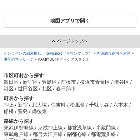
地図アプリで開く
ページトップへ
オンラインの部屋探し｜Town map（タウンマップ）
>
周辺施設案内
>
港区
>
港区のマッサージ
>
KAMIYUBIボディケアスタジオ
市区町村から探す
墨田区
/
新宿区
/
豊島区
/
前橋市
/
横浜市青葉区
/
渋谷区
/
港区
/
世田谷区
/
北区
/
春日部市
町名から探す
押上
/
新宿
/
北大塚
/
住吉町
/
松風台
/
千駄ヶ谷
/
六本木
/
船橋
/
豊島
/
備後東
路線から探す
東武伊勢崎線
/
京成押上線
/
都営浅草線
/
半蔵門線
/
東武亀戸線
/
都営大江戸線
/
副都心線
/
都電荒川線
/