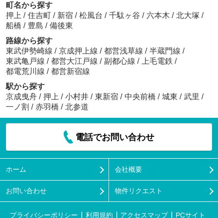
町名から探す
押上
/
住吉町
/
新宿
/
松風台
/
千駄ヶ谷
/
六本木
/
北大塚
/
船橋
/
豊島
/
備後東
路線から探す
東武伊勢崎線
/
京成押上線
/
都営浅草線
/
半蔵門線
/
東武亀戸線
/
都営大江戸線
/
副都心線
/
上毛電鉄
/
都電荒川線
/
都営新宿線
駅から探す
京成曳舟
/
押上
/
小村井
/
東新宿
/
中央前橋
/
城東
/
武里
/
一ノ割
/
赤羽橋
/
北参道
電話でお問い合わせ
ホーム
会社概要
お問い合わせ
物件リクエスト
プライバシーポリシー
利用規約
アクセスマップ
PCサイト