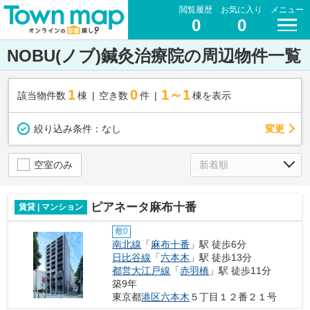
閲覧履歴
お気に入り
メニュー
0
0
NOBU(ノブ)鍼灸治療院の周辺物件一覧
1
0
1～1
該当物件数
棟
空き数
件
棟を表示
変更
絞り込み条件：
なし
空室のみ
ピアネータ麻布十番
賃貸 | マンション
敷0
南北線
「
麻布十番
」駅 徒歩6分
日比谷線
「
六本木
」駅 徒歩13分
都営大江戸線
「
赤羽橋
」駅 徒歩11分
築9年
東京都
港区
六本木
５丁目１２番２１号