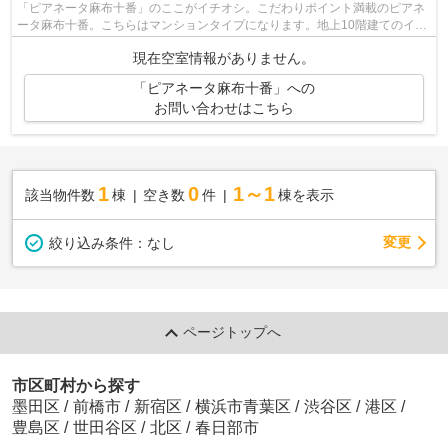
「ピアネータ麻布十番」のここがイチオシ。こだわりポイント満載のピアネ
ータ麻布十番。こちらはマンションタイプになります。地上10階建てのイチ
オシの物件です。港区エリアにある賃...
現在空室情報がありません。
「ピアネータ麻布十番」への
お問い合わせはこちら
1
0
1～1
該当物件数
棟
空き数
件
棟を表示
変更
絞り込み条件：
なし
ページトップへ
市区町村から探す
墨田区
/
前橋市
/
新宿区
/
横浜市青葉区
/
渋谷区
/
港区
/
豊島区
/
世田谷区
/
北区
/
春日部市