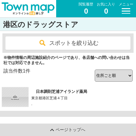
閲覧履歴
お気に入り
メニュー
0
0
港区のドラッグストア
スポットを絞り込む
※物件情報の周辺施設紹介のページであり、各店舗への問い合わせは当
社では対応できません。
該当件数
1
件
日本調剤芝浦アイランド薬局
東京都港区芝浦４丁目
-
ページトップへ