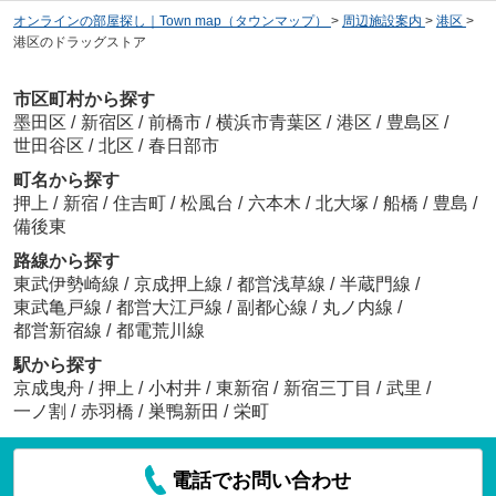
オンラインの部屋探し｜Town map（タウンマップ）
>
周辺施設案内
>
港区
>
港区のドラッグストア
市区町村から探す
墨田区
/
新宿区
/
前橋市
/
横浜市青葉区
/
港区
/
豊島区
/
世田谷区
/
北区
/
春日部市
町名から探す
押上
/
新宿
/
住吉町
/
松風台
/
六本木
/
北大塚
/
船橋
/
豊島
/
備後東
路線から探す
東武伊勢崎線
/
京成押上線
/
都営浅草線
/
半蔵門線
/
東武亀戸線
/
都営大江戸線
/
副都心線
/
丸ノ内線
/
都営新宿線
/
都電荒川線
駅から探す
京成曳舟
/
押上
/
小村井
/
東新宿
/
新宿三丁目
/
武里
/
一ノ割
/
赤羽橋
/
巣鴨新田
/
栄町
電話でお問い合わせ