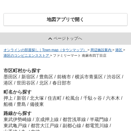
地図アプリで開く
ページトップへ
オンラインの部屋探し｜Town map（タウンマップ）
>
周辺施設案内
>
港区
>
港区のコンビニエンスストア
>
ファミリーマート 南麻布四丁目店
市区町村から探す
墨田区
/
新宿区
/
豊島区
/
前橋市
/
横浜市青葉区
/
渋谷区
/
港区
/
世田谷区
/
北区
/
春日部市
町名から探す
押上
/
新宿
/
北大塚
/
住吉町
/
松風台
/
千駄ヶ谷
/
六本木
/
船橋
/
豊島
/
備後東
路線から探す
東武伊勢崎線
/
京成押上線
/
都営浅草線
/
半蔵門線
/
東武亀戸線
/
都営大江戸線
/
副都心線
/
都電荒川線
/