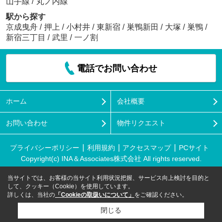
山手線
/
丸ノ内線
駅から探す
京成曳舟
/
押上
/
小村井
/
東新宿
/
巣鴨新田
/
大塚
/
巣鴨
/
新宿三丁目
/
武里
/
一ノ割
電話でお問い合わせ
ホーム
会社概要
お問い合わせ
物件リクエスト
プライバシーポリシー
利用規約
アクセスマップ
PCサイト
Copyright(c) INA＆Associates株式会社 All rights reserved.
当サイトでは、お客様の当サイト利用状況把握、サービス向上検討を目的と
して、クッキー（Cookie）を使用しています。
詳しくは、当社の
「Cookieの取扱いについて」
をご確認ください。
閉じる