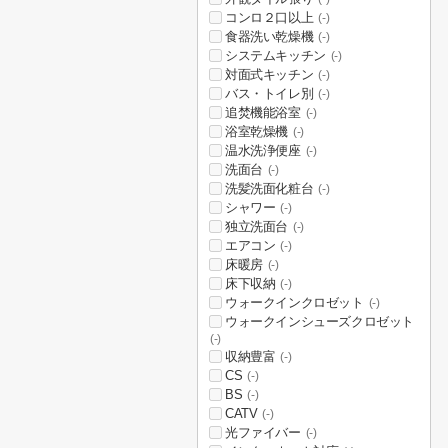
コンロ２口以上
(-)
食器洗い乾燥機
(-)
システムキッチン
(-)
対面式キッチン
(-)
バス・トイレ別
(-)
追焚機能浴室
(-)
浴室乾燥機
(-)
温水洗浄便座
(-)
洗面台
(-)
洗髪洗面化粧台
(-)
シャワー
(-)
独立洗面台
(-)
エアコン
(-)
床暖房
(-)
床下収納
(-)
ウォークインクロゼット
(-)
ウォークインシューズクロゼット
(-)
収納豊富
(-)
CS
(-)
BS
(-)
CATV
(-)
光ファイバー
(-)