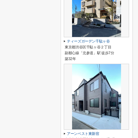
ティーズガーデン千駄ヶ谷
東京都渋谷区千駄ヶ谷２丁目
副都心線「北参道」駅 徒歩7分
築32年
アーンベスト東新宿