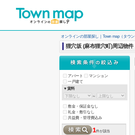
オンラインの部屋探し｜Town map（タウ
狸穴坂 (麻布狸穴町)周辺物件
アパート
マンション
一戸建て
▼賃料
～
敷金・保証金なし
礼金・敷引なし
共益費・管理費込み
1
件が該当