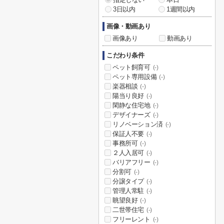
3日以内
1週間以内
画像・動画あり
画像あり
動画あり
こだわり条件
ペット飼育可
(-)
ペット専用設備
(-)
楽器相談
(-)
陽当り良好
(-)
閑静な住宅地
(-)
デザイナーズ
(-)
リノベーション済
(-)
保証人不要
(-)
事務所可
(-)
２人入居可
(-)
バリアフリー
(-)
分割可
(-)
分譲タイプ
(-)
管理人常駐
(-)
眺望良好
(-)
二世帯住宅
(-)
フリーレント
(-)