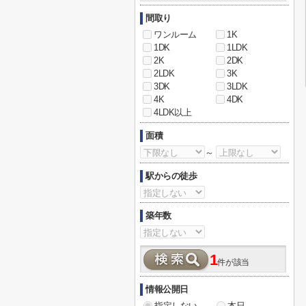
間取り
ワンルーム
1K
1DK
1LDK
2K
2DK
2LDK
3K
3DK
3LDK
4K
4DK
4LDK以上
面積
～
駅からの徒歩
築年数
1
件が該当
情報公開日
指定しない
本日