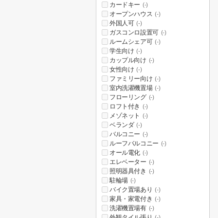
カードキー
(-)
オープンハウス
(-)
外国人可
(-)
ガスコンロ設置可
(-)
ルームシェア可
(-)
学生向け
(-)
カップル向け
(-)
女性向け
(-)
ファミリー向け
(-)
室内洗濯機置場
(-)
フローリング
(-)
ロフト付き
(-)
メゾネット
(-)
ベランダ
(-)
バルコニー
(-)
ルーフバルコニー
(-)
オール電化
(-)
エレベーター
(-)
照明器具付き
(-)
駐輪場
(-)
バイク置場あり
(-)
家具・家電付き
(-)
洗濯機置場有
(-)
外観タイル張り
(-)