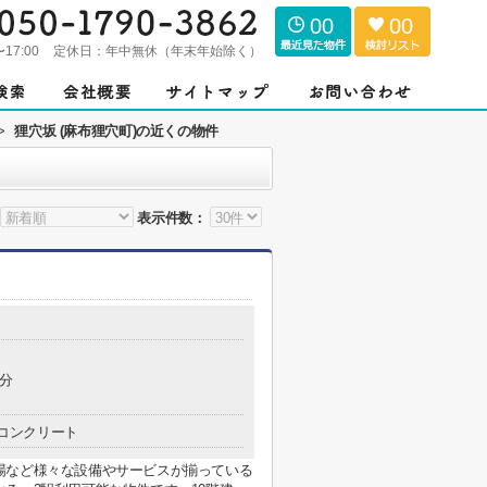
00
00
〜17:00
定休日：
年中無休（年末年始除く）
>
狸穴坂 (麻布狸穴町)の近くの物件
表示件数：
2分
コンクリート
場など様々な設備やサービスが揃っている