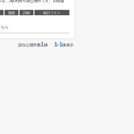
る、2駅利用可能な物件です。10階建
面積
詳細
検討リスト
こちら
1
1-1
該当公開件数
棟
棟表示