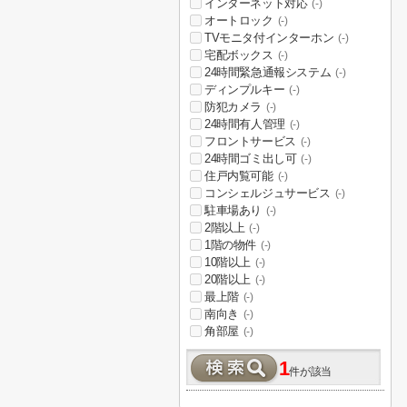
インターネット対応
(-)
オートロック
(-)
TVモニタ付インターホン
(-)
宅配ボックス
(-)
24時間緊急通報システム
(-)
ディンプルキー
(-)
防犯カメラ
(-)
24時間有人管理
(-)
フロントサービス
(-)
24時間ゴミ出し可
(-)
住戸内覧可能
(-)
コンシェルジュサービス
(-)
駐車場あり
(-)
2階以上
(-)
1階の物件
(-)
10階以上
(-)
20階以上
(-)
最上階
(-)
南向き
(-)
角部屋
(-)
1
件が該当