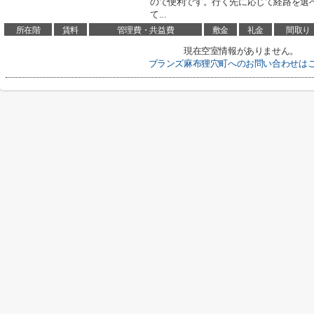
ので便利です。行く先に応じて経路を選べ
て...
所在階
賃料
管理費・共益費
敷金
礼金
間取り
現在空室情報がありません。
ブランズ麻布狸穴町へのお問い合わせは