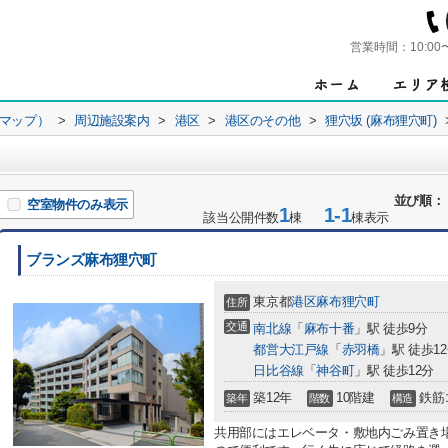
営業時間：
10:00
ンマップ）
>
周辺施設案内
>
港区
>
港区のその他
>
狸穴坂 (麻布狸穴町)
並び順：
空室物件のみ表示
1
1-1
該当公開件数
棟
棟表示
ブランズ麻布狸穴町
東京都
港区
麻布狸穴町
住所
交通
南北線
「
麻布十番
」駅 徒歩9分
都営大江戸線
「
赤羽橋
」駅 徒歩1
日比谷線
「
神谷町
」駅 徒歩12分
築12年
10階建
鉄筋
築年
階数
構造
共用部にはエレベータ・敷地内ごみ置き