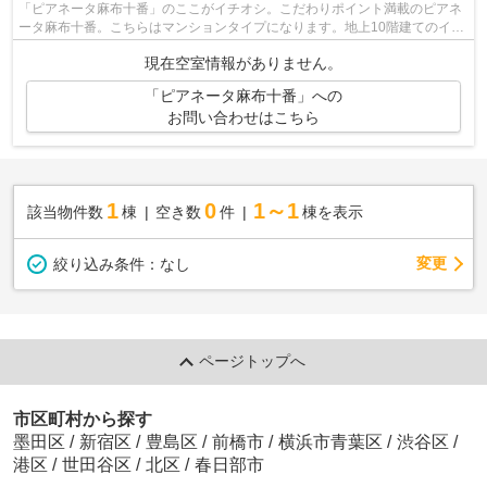
「ピアネータ麻布十番」のここがイチオシ。こだわりポイント満載のピアネ
ータ麻布十番。こちらはマンションタイプになります。地上10階建てのイチ
オシの物件です。港区エリアにある賃...
現在空室情報がありません。
「ピアネータ麻布十番」への
お問い合わせはこちら
1
0
1～1
該当物件数
棟
空き数
件
棟を表示
変更
絞り込み条件：
なし
ページトップへ
市区町村から探す
墨田区
/
新宿区
/
豊島区
/
前橋市
/
横浜市青葉区
/
渋谷区
/
港区
/
世田谷区
/
北区
/
春日部市