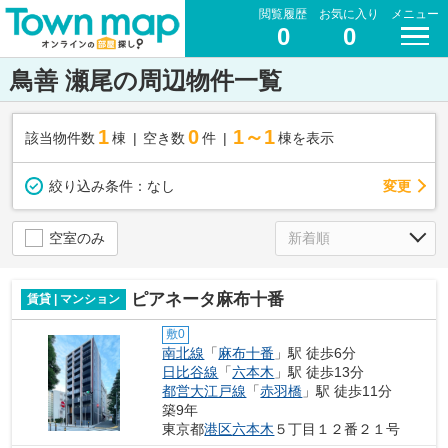
閲覧履歴
お気に入り
メニュー
0
0
鳥善 瀬尾の周辺物件一覧
1
0
1～1
該当物件数
棟
空き数
件
棟を表示
変更
絞り込み条件：
なし
空室のみ
ピアネータ麻布十番
賃貸 | マンション
敷0
南北線
「
麻布十番
」駅 徒歩6分
日比谷線
「
六本木
」駅 徒歩13分
都営大江戸線
「
赤羽橋
」駅 徒歩11分
築9年
東京都
港区
六本木
５丁目１２番２１号