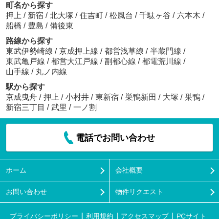
町名から探す
押上
/
新宿
/
北大塚
/
住吉町
/
松風台
/
千駄ヶ谷
/
六本木
/
船橋
/
豊島
/
備後東
路線から探す
東武伊勢崎線
/
京成押上線
/
都営浅草線
/
半蔵門線
/
東武亀戸線
/
都営大江戸線
/
副都心線
/
都電荒川線
/
山手線
/
丸ノ内線
駅から探す
京成曳舟
/
押上
/
小村井
/
東新宿
/
巣鴨新田
/
大塚
/
巣鴨
/
新宿三丁目
/
武里
/
一ノ割
電話でお問い合わせ
ホーム
会社概要
お問い合わせ
物件リクエスト
プライバシーポリシー
利用規約
アクセスマップ
PCサイト