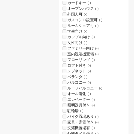
カードキー
(-)
オープンハウス
(-)
外国人可
(-)
ガスコンロ設置可
(-)
ルームシェア可
(-)
学生向け
(-)
カップル向け
(-)
女性向け
(-)
ファミリー向け
(-)
室内洗濯機置場
(-)
フローリング
(-)
ロフト付き
(-)
メゾネット
(-)
ベランダ
(-)
バルコニー
(-)
ルーフバルコニー
(-)
オール電化
(-)
エレベーター
(-)
照明器具付き
(-)
駐輪場
(-)
バイク置場あり
(-)
家具・家電付き
(-)
洗濯機置場有
(-)
外観タイル張り
(-)