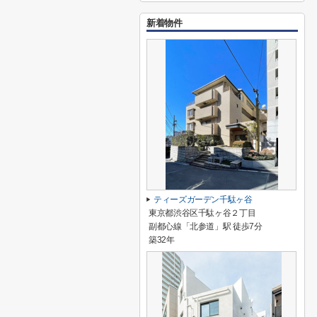
新着物件
ティーズガーデン千駄ヶ谷
東京都渋谷区千駄ヶ谷２丁目
副都心線「北参道」駅 徒歩7分
築32年