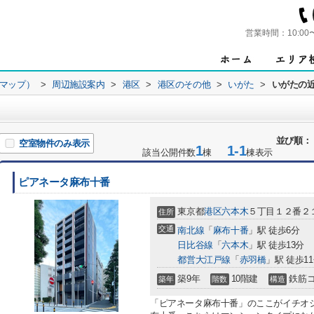
営業時間：
10:00
ンマップ）
>
周辺施設案内
>
港区
>
港区のその他
>
いがた
>
いがたの
並び順：
空室物件のみ表示
1
1-1
該当公開件数
棟
棟表示
ピアネータ麻布十番
東京都
港区
六本木
５丁目１２番２
住所
交通
南北線
「
麻布十番
」駅 徒歩6分
日比谷線
「
六本木
」駅 徒歩13分
都営大江戸線
「
赤羽橋
」駅 徒歩1
築9年
10階建
鉄筋
築年
階数
構造
「ピアネータ麻布十番」のここがイチオ