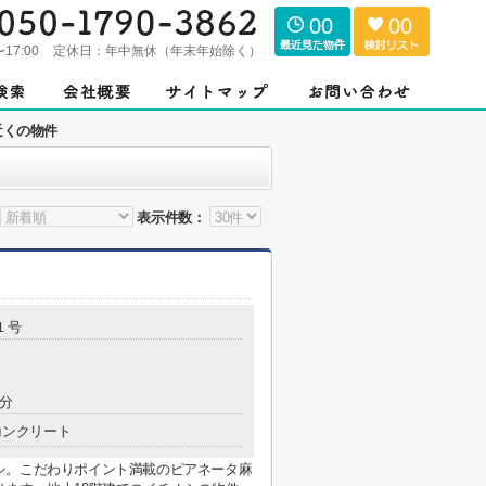
00
00
〜17:00
定休日：
年中無休（年末年始除く）
近くの物件
表示件数：
１号
1分
コンクリート
シ。こだわりポイント満載のピアネータ麻