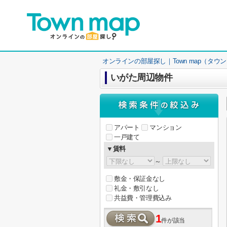
オンラインの部屋探し｜Town map（タウ
いがた周辺物件
アパート
マンション
一戸建て
▼賃料
～
敷金・保証金なし
礼金・敷引なし
共益費・管理費込み
1
件が該当