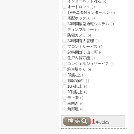
インターネット対応
(-)
オートロック
(-)
TVモニタ付インターホン
(-)
宅配ボックス
(-)
24時間緊急通報システム
(-)
ディンプルキー
(-)
防犯カメラ
(-)
24時間有人管理
(-)
フロントサービス
(-)
24時間ゴミ出し可
(-)
住戸内覧可能
(-)
コンシェルジュサービス
(-)
駐車場あり
(-)
2階以上
(-)
1階の物件
(-)
10階以上
(-)
20階以上
(-)
最上階
(-)
南向き
(-)
角部屋
(-)
1
件が該当