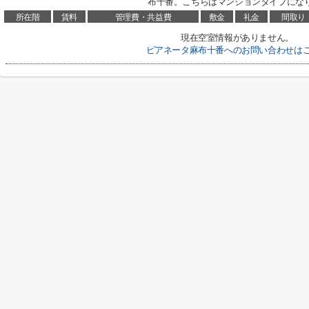
布十番。こちらはマンションタイプになりま
所在階
賃料
管理費・共益費
敷金
礼金
間取り
現在空室情報がありません。
ピアネータ麻布十番へのお問い合わせは