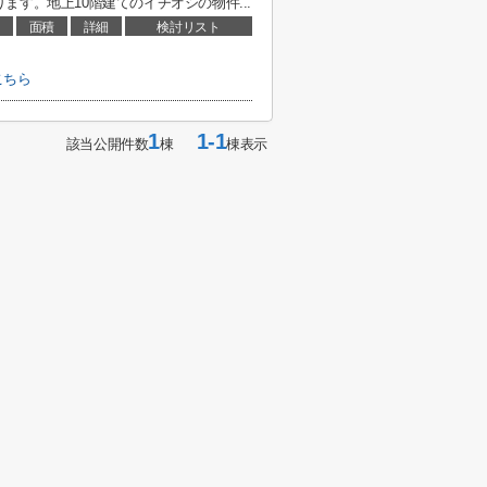
す。地上10階建てのイチオシの物件...
面積
詳細
検討リスト
こちら
1
1-1
該当公開件数
棟
棟表示