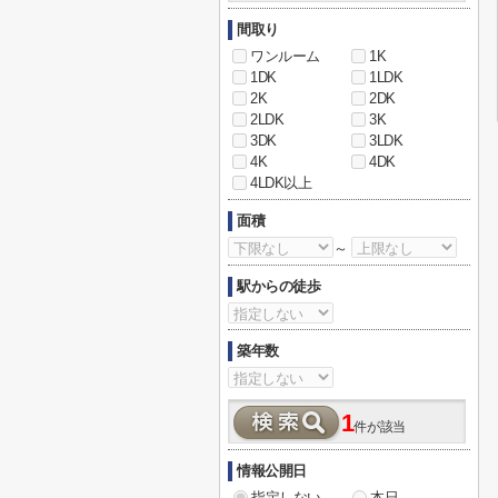
間取り
ワンルーム
1K
1DK
1LDK
2K
2DK
2LDK
3K
3DK
3LDK
4K
4DK
4LDK以上
面積
～
駅からの徒歩
築年数
1
件が該当
情報公開日
指定しない
本日