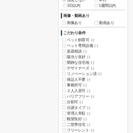
3日以内
1週間以内
画像・動画あり
画像あり
動画あり
こだわり条件
ペット飼育可
(-)
ペット専用設備
(-)
楽器相談
(-)
陽当り良好
(-)
閑静な住宅地
(-)
デザイナーズ
(-)
リノベーション済
(-)
保証人不要
(-)
事務所可
(-)
２人入居可
(-)
バリアフリー
(-)
分割可
(-)
分譲タイプ
(-)
管理人常駐
(-)
眺望良好
(-)
二世帯住宅
(-)
フリーレント
(-)