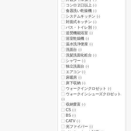
コンロ２口以上
(-)
食器洗い乾燥機
(-)
システムキッチン
(-)
対面式キッチン
(-)
バス・トイレ別
(-)
追焚機能浴室
(-)
浴室乾燥機
(-)
温水洗浄便座
(-)
洗面台
(-)
洗髪洗面化粧台
(-)
シャワー
(-)
独立洗面台
(-)
エアコン
(-)
床暖房
(-)
床下収納
(-)
ウォークインクロゼット
(-)
ウォークインシューズクロゼット
(-)
収納豊富
(-)
CS
(-)
BS
(-)
CATV
(-)
光ファイバー
(-)