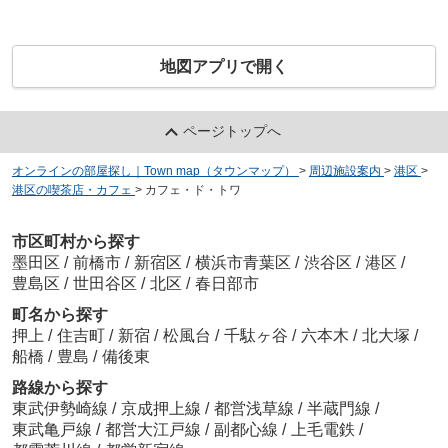
地図アプリで開く
ページトップへ
オンラインの部屋探し｜Town map（タウンマップ）
>
周辺施設案内
>
港区
>
港区の喫茶店・カフェ
>
カフェ・ド・トワ
市区町村から探す
墨田区
/
前橋市
/
新宿区
/
横浜市青葉区
/
渋谷区
/
港区
/
豊島区
/
世田谷区
/
北区
/
春日部市
町名から探す
押上
/
住吉町
/
新宿
/
松風台
/
千駄ヶ谷
/
六本木
/
北大塚
/
船橋
/
豊島
/
備後東
路線から探す
東武伊勢崎線
/
京成押上線
/
都営浅草線
/
半蔵門線
/
東武亀戸線
/
都営大江戸線
/
副都心線
/
上毛電鉄
/