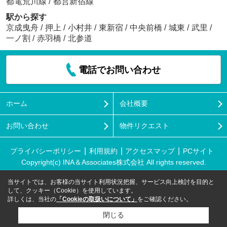
都電荒川線
/
都営新宿線
駅から探す
京成曳舟
/
押上
/
小村井
/
東新宿
/
中央前橋
/
城東
/
武里
/
一ノ割
/
赤羽橋
/
北参道
電話でお問い合わせ
ホーム
会社概要
お問い合わせ
物件リクエスト
プライバシーポリシー
利用規約
アクセスマップ
PCサイト
Copyright(c) INA＆Associates株式会社 All rights reserved.
当サイトでは、お客様の当サイト利用状況把握、サービス向上検討を目的と
して、クッキー（Cookie）を使用しています。
詳しくは、当社の
「Cookieの取扱いについて」
をご確認ください。
閉じる