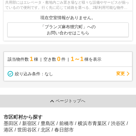
共用部にはエレベータ・敷地内ごみ置き場など様々な設備やサービスが揃っ
ているので便利です。行く先に応じて経路を選べる、2駅利用可能な物件で
す。10階建ての物件です。防犯対策もバ...
現在空室情報がありません。
「ブランズ麻布狸穴町」への
お問い合わせはこちら
1
0
1～1
該当物件数
棟
空き数
件
棟を表示
変更
絞り込み条件：
なし
ページトップへ
市区町村から探す
墨田区
/
新宿区
/
豊島区
/
前橋市
/
横浜市青葉区
/
渋谷区
/
港区
/
世田谷区
/
北区
/
春日部市