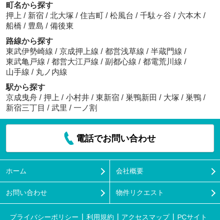
町名から探す
押上
/
新宿
/
北大塚
/
住吉町
/
松風台
/
千駄ヶ谷
/
六本木
/
船橋
/
豊島
/
備後東
路線から探す
東武伊勢崎線
/
京成押上線
/
都営浅草線
/
半蔵門線
/
東武亀戸線
/
都営大江戸線
/
副都心線
/
都電荒川線
/
山手線
/
丸ノ内線
駅から探す
京成曳舟
/
押上
/
小村井
/
東新宿
/
巣鴨新田
/
大塚
/
巣鴨
/
新宿三丁目
/
武里
/
一ノ割
電話でお問い合わせ
ホーム
会社概要
お問い合わせ
物件リクエスト
プライバシーポリシー
利用規約
アクセスマップ
PCサイト