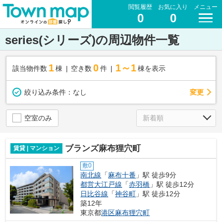
閲覧履歴
お気に入り
メニュー
0
0
series(シリーズ)の周辺物件一覧
1
0
1～1
該当物件数
棟
空き数
件
棟を表示
変更
絞り込み条件：
なし
空室のみ
ブランズ麻布狸穴町
賃貸 | マンション
敷0
南北線
「
麻布十番
」駅 徒歩9分
都営大江戸線
「
赤羽橋
」駅 徒歩12分
日比谷線
「
神谷町
」駅 徒歩12分
築12年
東京都
港区
麻布狸穴町