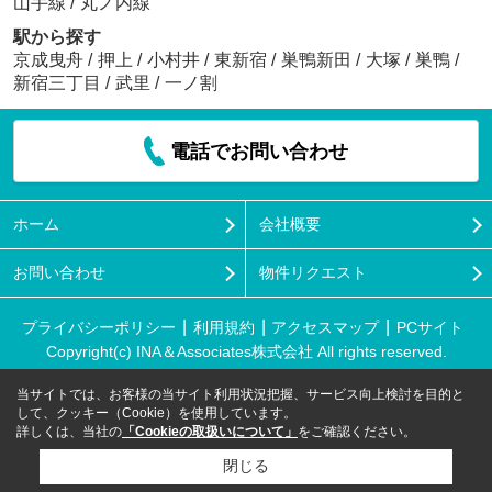
山手線
/
丸ノ内線
駅から探す
京成曳舟
/
押上
/
小村井
/
東新宿
/
巣鴨新田
/
大塚
/
巣鴨
/
新宿三丁目
/
武里
/
一ノ割
電話でお問い合わせ
ホーム
会社概要
お問い合わせ
物件リクエスト
プライバシーポリシー
利用規約
アクセスマップ
PCサイト
Copyright(c) INA＆Associates株式会社 All rights reserved.
当サイトでは、お客様の当サイト利用状況把握、サービス向上検討を目的と
して、クッキー（Cookie）を使用しています。
詳しくは、当社の
「Cookieの取扱いについて」
をご確認ください。
閉じる