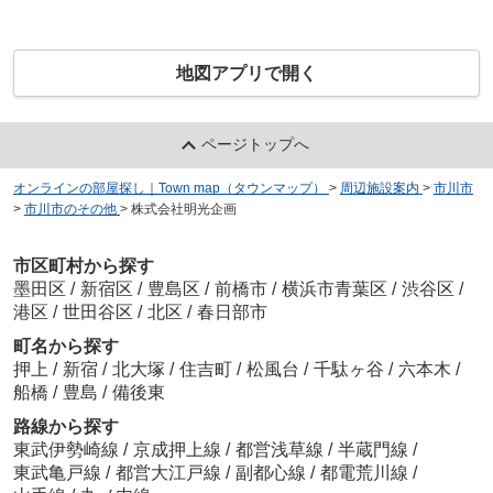
地図アプリで開く
ページトップへ
オンラインの部屋探し｜Town map（タウンマップ）
>
周辺施設案内
>
市川市
>
市川市のその他
>
株式会社明光企画
市区町村から探す
墨田区
/
新宿区
/
豊島区
/
前橋市
/
横浜市青葉区
/
渋谷区
/
港区
/
世田谷区
/
北区
/
春日部市
町名から探す
押上
/
新宿
/
北大塚
/
住吉町
/
松風台
/
千駄ヶ谷
/
六本木
/
船橋
/
豊島
/
備後東
路線から探す
東武伊勢崎線
/
京成押上線
/
都営浅草線
/
半蔵門線
/
東武亀戸線
/
都営大江戸線
/
副都心線
/
都電荒川線
/