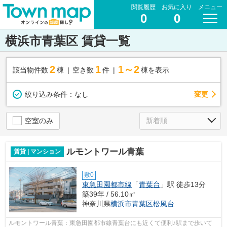
閲覧履歴
お気に入り
メニュー
0
0
横浜市青葉区 賃貸一覧
2
1
1～2
該当物件数
棟
空き数
件
棟を表示
変更
絞り込み条件：
なし
空室のみ
ルモントワール青葉
賃貸 | マンション
敷0
東急田園都市線
「
青葉台
」駅 徒歩13分
築39年 / 56.10㎡
神奈川県
横浜市青葉区
松風台
ルモントワール青葉：東急田園都市線青葉台にも近くて便利♪駅まで歩いて