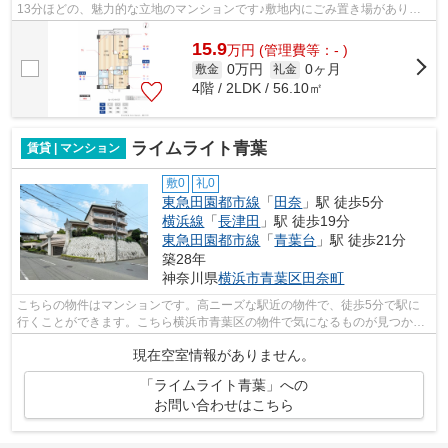
13分ほどの、魅力的な立地のマンションです♪敷地内にごみ置き場がありま
す♪横浜市青葉区エリアと東急田園都市線...
15.9
万
円
(管理費等：- )
0万円
0ヶ月
敷金
礼金
4階 / 2LDK / 56.10㎡
ライムライト青葉
賃貸 | マンション
敷0
礼0
東急田園都市線
「
田奈
」駅 徒歩5分
横浜線
「
長津田
」駅 徒歩19分
東急田園都市線
「
青葉台
」駅 徒歩21分
築28年
神奈川県
横浜市青葉区
田奈町
こちらの物件はマンションです。高ニーズな駅近の物件で、徒歩5分で駅に
行くことができます。こちら横浜市青葉区の物件で気になるものが見つかれ
ば、当社までお気軽にご連絡ください。...
現在空室情報がありません。
「ライムライト青葉」への
お問い合わせはこちら