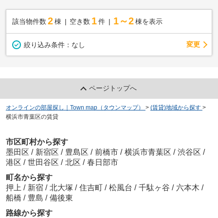
2
1
1～2
該当物件数
棟
空き数
件
棟を表示
変更
絞り込み条件：
なし
ページトップへ
オンラインの部屋探し｜Town map（タウンマップ）
>
(賃貸)地域から探す
>
横浜市青葉区の賃貸
市区町村から探す
墨田区
/
新宿区
/
豊島区
/
前橋市
/
横浜市青葉区
/
渋谷区
/
港区
/
世田谷区
/
北区
/
春日部市
町名から探す
押上
/
新宿
/
北大塚
/
住吉町
/
松風台
/
千駄ヶ谷
/
六本木
/
船橋
/
豊島
/
備後東
路線から探す