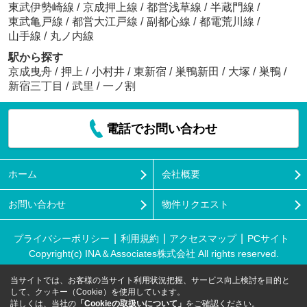
東武伊勢崎線
/
京成押上線
/
都営浅草線
/
半蔵門線
/
東武亀戸線
/
都営大江戸線
/
副都心線
/
都電荒川線
/
山手線
/
丸ノ内線
駅から探す
京成曳舟
/
押上
/
小村井
/
東新宿
/
巣鴨新田
/
大塚
/
巣鴨
/
新宿三丁目
/
武里
/
一ノ割
電話でお問い合わせ
ホーム
会社概要
お問い合わせ
物件リクエスト
プライバシーポリシー
利用規約
アクセスマップ
PCサイト
Copyright(c) INA＆Associates株式会社 All rights reserved.
当サイトでは、お客様の当サイト利用状況把握、サービス向上検討を目的と
して、クッキー（Cookie）を使用しています。
詳しくは、当社の
「Cookieの取扱いについて」
をご確認ください。