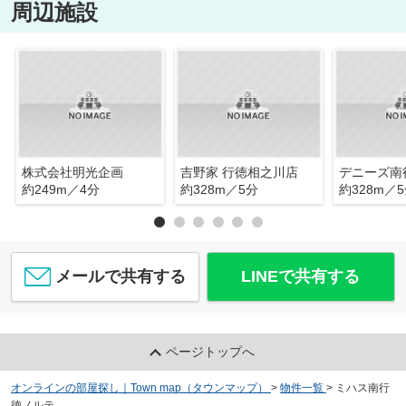
周辺施設
株式会社明光企画
吉野家 行徳相之川店
デニーズ南
約249m／4分
約328m／5分
約328m／
メールで共有する
LINEで共有する
ページトップへ
オンラインの部屋探し｜Town map（タウンマップ）
>
物件一覧
>
ミハス南行
徳ノルテ