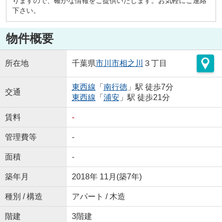
りますので、確かな情報をご提供いたします。お気軽にご連絡
下さい。
物件概要
所在地
千葉県
市川市
相之川
３丁目
東西線
「
南行徳
」駅 徒歩7分
交通
東西線
「
浦安
」駅 徒歩21分
賃料
-
管理費等
-
面積
-
築年月
2018年 11月(築7年)
種別 / 構造
アパート / 木造
階建
3階建