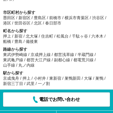
市区町村から探す
墨田区
/
新宿区
/
豊島区
/
前橋市
/
横浜市青葉区
/
渋谷区
/
港区
/
世田谷区
/
北区
/
春日部市
町名から探す
押上
/
新宿
/
北大塚
/
住吉町
/
松風台
/
千駄ヶ谷
/
六本木
/
船橋
/
豊島
/
備後東
路線から探す
東武伊勢崎線
/
京成押上線
/
都営浅草線
/
半蔵門線
/
東武亀戸線
/
都営大江戸線
/
副都心線
/
都電荒川線
/
山手線
/
丸ノ内線
駅から探す
京成曳舟
/
押上
/
小村井
/
東新宿
/
巣鴨新田
/
大塚
/
巣鴨
/
新宿三丁目
/
武里
/
一ノ割
電話でお問い合わせ