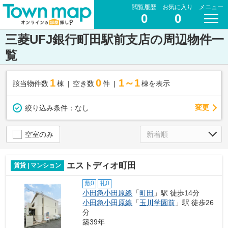
閲覧履歴
お気に入り
メニュー
0
0
三菱UFJ銀行町田駅前支店の周辺物件一
覧
1
0
1～1
該当物件数
棟
空き数
件
棟を表示
変更
絞り込み条件：
なし
空室のみ
エストディオ町田
賃貸 | マンション
敷0
礼0
小田急小田原線
「
町田
」駅 徒歩14分
小田急小田原線
「
玉川学園前
」駅 徒歩26
分
築39年