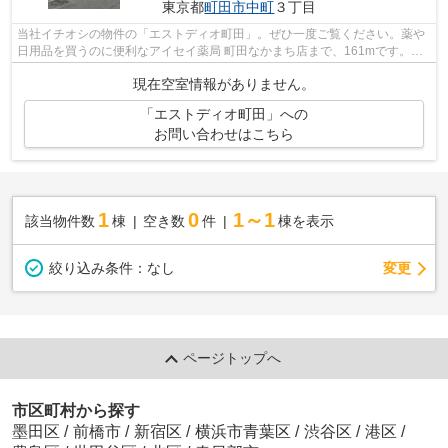
東京都
町田市
中町
３丁目
当社イチオシの物件の「エストディオ町田」。ぜひ一度ご覧ください。薬や
日用品を買うのに便利なアイセイ薬局 町田なかまち店まで、161mです。駅
まで徒歩14分に立地する物件です。共用...
現在空室情報がありません。
「エストディオ町田」への
お問い合わせはこちら
1
0
1～1
該当物件数
棟
空き数
件
棟を表示
変更
絞り込み条件：
なし
ページトップへ
市区町村から探す
墨田区
/
前橋市
/
新宿区
/
横浜市青葉区
/
渋谷区
/
港区
/