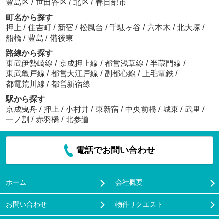
豊島区
/
世田谷区
/
北区
/
春日部市
町名から探す
押上
/
住吉町
/
新宿
/
松風台
/
千駄ヶ谷
/
六本木
/
北大塚
/
船橋
/
豊島
/
備後東
路線から探す
東武伊勢崎線
/
京成押上線
/
都営浅草線
/
半蔵門線
/
東武亀戸線
/
都営大江戸線
/
副都心線
/
上毛電鉄
/
都電荒川線
/
都営新宿線
駅から探す
京成曳舟
/
押上
/
小村井
/
東新宿
/
中央前橋
/
城東
/
武里
/
一ノ割
/
赤羽橋
/
北参道
電話でお問い合わせ
ホーム
会社概要
お問い合わせ
物件リクエスト