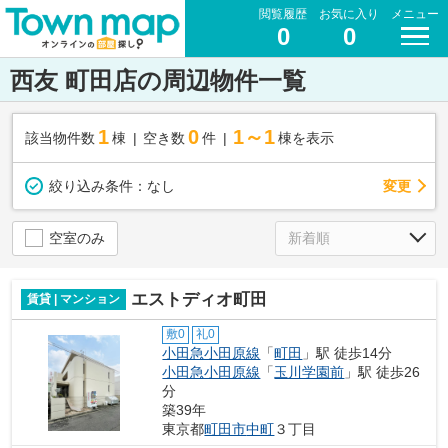
閲覧履歴
お気に入り
メニュー
0
0
西友 町田店の周辺物件一覧
1
0
1～1
該当物件数
棟
空き数
件
棟を表示
変更
絞り込み条件：
なし
空室のみ
エストディオ町田
賃貸 | マンション
敷0
礼0
小田急小田原線
「
町田
」駅 徒歩14分
小田急小田原線
「
玉川学園前
」駅 徒歩26
分
築39年
東京都
町田市
中町
３丁目