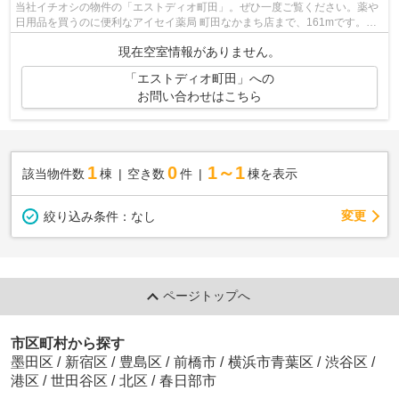
当社イチオシの物件の「エストディオ町田」。ぜひ一度ご覧ください。薬や
日用品を買うのに便利なアイセイ薬局 町田なかまち店まで、161mです。駅
まで徒歩14分に立地する物件です。共用...
現在空室情報がありません。
「エストディオ町田」への
お問い合わせはこちら
1
0
1～1
該当物件数
棟
空き数
件
棟を表示
変更
絞り込み条件：
なし
ページトップへ
市区町村から探す
墨田区
/
新宿区
/
豊島区
/
前橋市
/
横浜市青葉区
/
渋谷区
/
港区
/
世田谷区
/
北区
/
春日部市