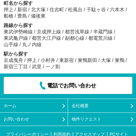
町名から探す
押上
/
新宿
/
北大塚
/
住吉町
/
松風台
/
千駄ヶ谷
/
六本木
/
船橋
/
豊島
/
備後東
路線から探す
東武伊勢崎線
/
京成押上線
/
都営浅草線
/
半蔵門線
/
東武亀戸線
/
都営大江戸線
/
副都心線
/
都電荒川線
/
山手線
/
丸ノ内線
駅から探す
京成曳舟
/
押上
/
小村井
/
東新宿
/
巣鴨新田
/
大塚
/
巣鴨
/
新宿三丁目
/
武里
/
一ノ割
電話でお問い合わせ
ホーム
会社概要
お問い合わせ
物件リクエスト
プライバシーポリシー
利用規約
アクセスマップ
PCサイト