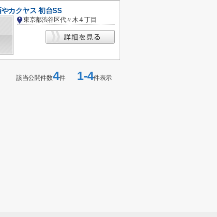
やカクヤス 初台SS
東京都渋谷区代々木４丁目
4
1-4
該当公開件数
件
件表示