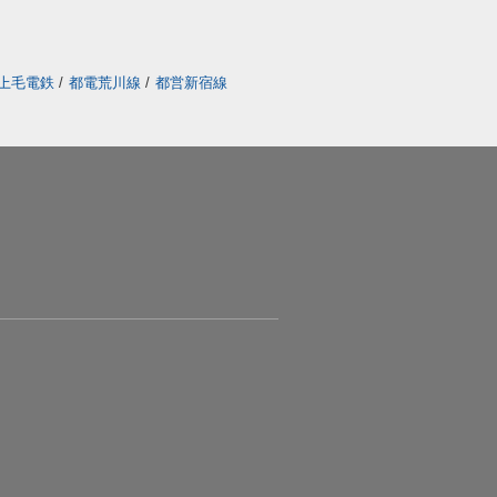
上毛電鉄
/
都電荒川線
/
都営新宿線