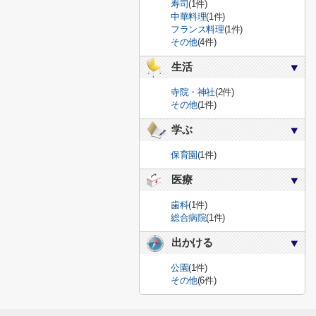
寿司
(1件)
中華料理
(1件)
フランス料理
(1件)
その他
(4件)
生活
寺院・神社
(2件)
その他
(1件)
学ぶ
保育園
(1件)
医療
歯科
(1件)
総合病院
(1件)
出かける
公園
(1件)
その他
(6件)