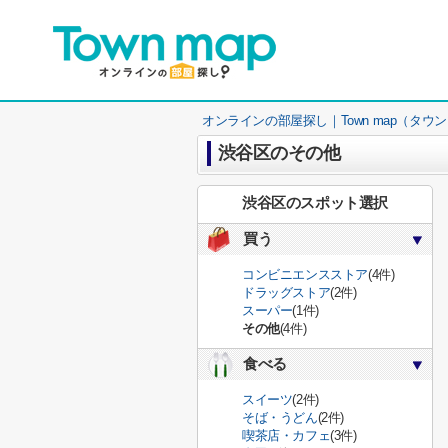
オンラインの部屋探し｜Town map（タウ
渋谷区のその他
渋谷区のスポット選択
買う
コンビニエンスストア
(4件)
ドラッグストア
(2件)
スーパー
(1件)
その他
(4件)
食べる
スイーツ
(2件)
そば・うどん
(2件)
喫茶店・カフェ
(3件)