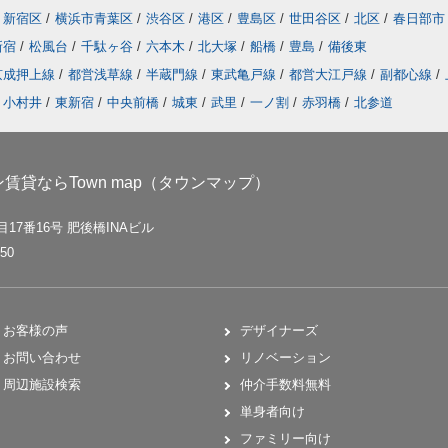
新宿区
/
横浜市青葉区
/
渋谷区
/
港区
/
豊島区
/
世田谷区
/
北区
/
春日部市
新宿
/
松風台
/
千駄ヶ谷
/
六本木
/
北大塚
/
船橋
/
豊島
/
備後東
京成押上線
/
都営浅草線
/
半蔵門線
/
東武亀戸線
/
都営大江戸線
/
副都心線
/
小村井
/
東新宿
/
中央前橋
/
城東
/
武里
/
一ノ割
/
赤羽橋
/
北参道
貸ならTown map（タウンマップ）
17番16号 肥後橋INAビル
50
お客様の声
デザイナーズ
お問い合わせ
リノベーション
周辺施設検索
仲介手数料無料
単身者向け
ファミリー向け