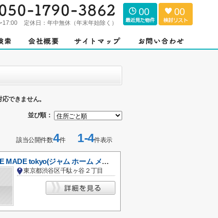
00
00
〜17:00
定休日：
年中無休（年末年始除く）
対応できません。
並び順：
4
1-4
該当公開件数
件
件表示
JAM HOME MADE tokyo(ジャム ホーム メイド トウキョウ)
東京都渋谷区千駄ヶ谷２丁目